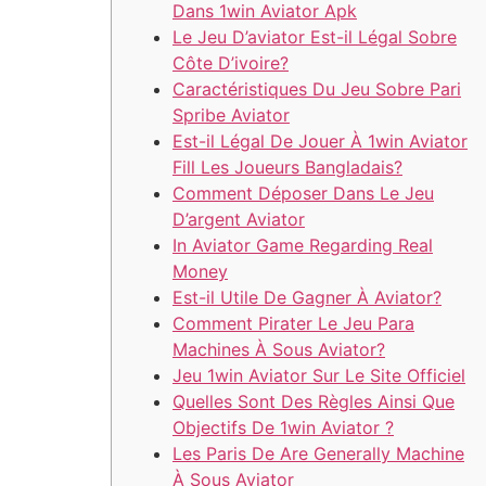
Dans 1win Aviator Apk
Le Jeu D’aviator Est-il Légal Sobre
Côte D’ivoire?
Caractéristiques Du Jeu Sobre Pari
Spribe Aviator
Est-il Légal De Jouer À 1win Aviator
Fill Les Joueurs Bangladais?
Comment Déposer Dans Le Jeu
D’argent Aviator
In Aviator Game Regarding Real
Money
Est-il Utile De Gagner À Aviator?
Comment Pirater Le Jeu Para
Machines À Sous Aviator?
Jeu 1win Aviator Sur Le Site Officiel
Quelles Sont Des Règles Ainsi Que
Objectifs De 1win Aviator ?
Les Paris De Are Generally Machine
À Sous Aviator