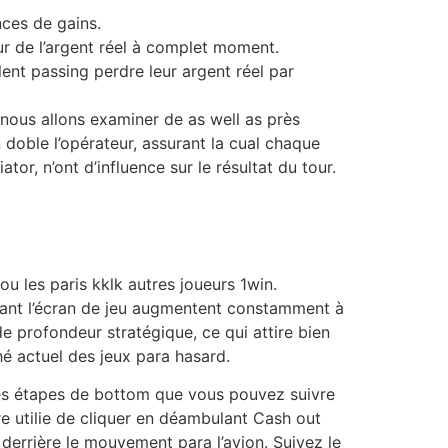
ces de gains.
ur de l’argent réel à complet moment.
ent passing perdre leur argent réel par
, nous allons examiner de as well as près
 doble l’opérateur, assurant la cual chaque
tor, n’ont d’influence sur le résultat du tour.
ou les paris kklk autres joueurs 1win.
bulant l’écran de jeu augmentent constamment à
de profondeur stratégique, ce qui attire bien
hé actuel des jeux para hasard.
 des étapes de bottom que vous pouvez suivre
re utilie de cliquer en déambulant Cash out
 derrière le mouvement para l’avion. Suivez le