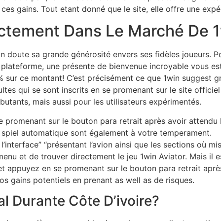
 ces gains. Tout etant donné que le site, elle offre une expé
rectement Dans Le Marché De 1
n doute sa grande générosité envers ses fidèles joueurs. P
de plateforme, une présente de bienvenue incroyable vous e
% sur ce montant! C’est précisément ce que 1win suggest 
ltes qui se sont inscrits en se promenant sur le site officiel
utants, mais aussi pour les utilisateurs expérimentés.
e promenant sur le bouton para retrait après avoir attendu 
 spiel automatique sont également à votre temperament.
interface” “présentant l’avion ainsi que les sections où mis
 menu et de trouver directement le jeu 1win Aviator. Mais i
 et appuyez en se promenant sur le bouton para retrait aprè
os gains potentiels en prenant as well as de risques.
gal Durante Côte D’ivoire?