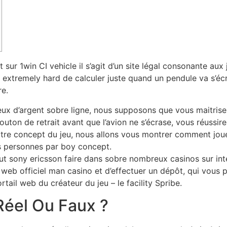
t sur 1win CI vehicle il s’agit d’un site légal consonante aux
st extremely hard de calculer juste quand un pendule va s’écra
re.
jeux d’argent sobre ligne, nous supposons que vous maitrise
ton de retrait avant que l’avion ne s’écrase, vous réussirez
votre concept du jeu, nous allons vous montrer comment joue
es personnes par boy concept.
t sony ericsson faire dans sobre nombreux casinos sur intern
ail web officiel man casino et d’effectuer un dépôt, qui vous
tail web du créateur du jeu – le facility Spribe.
 Réel Ou Faux ?