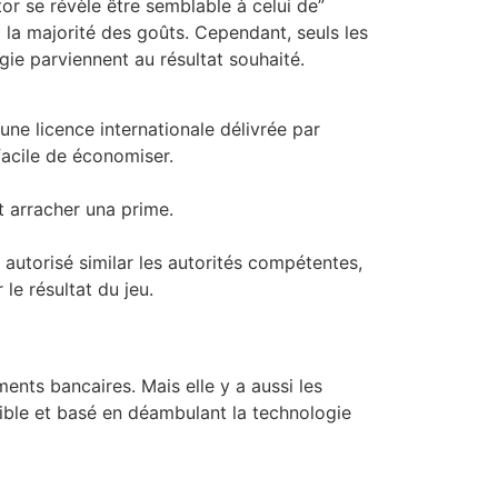
tor se révèle être semblable à celui de”
 la majorité des goûts. Cependant, seuls les
gie parviennent au résultat souhaité.
une licence internationale délivrée par
 facile de économiser.
t arracher una prime.
 autorisé similar les autorités compétentes,
le résultat du jeu.
nts bancaires. Mais elle y a aussi les
ible et basé en déambulant la technologie