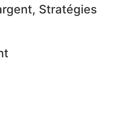
argent, Stratégies
nt