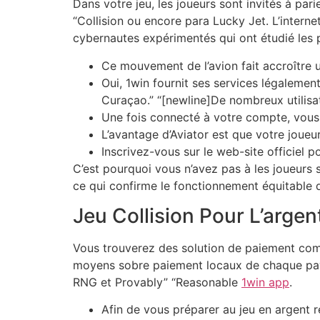
Dans votre jeu, les joueurs sont invités à par
“Collision ou encore para Lucky Jet. L’intern
cybernautes expérimentés qui ont étudié les pr
Ce mouvement de l’avion fait accroître u
Oui, 1win fournit ses services légalement
Curaçao.” “[newline]De nombreux utilisate
Une fois connecté à votre compte, vous 
L’avantage d’Aviator est que votre joue
Inscrivez-vous sur le web-site officiel p
C’est pourquoi vous n’avez pas à les joueurs s
ce qui confirme le fonctionnement équitable d
Jeu Collision Pour L’argen
Vous trouverez des solution de paiement comm
moyens sobre paiement locaux de chaque pays.
RNG et Provably” “Reasonable
1win app
.
Afin de vous préparer au jeu en argent 