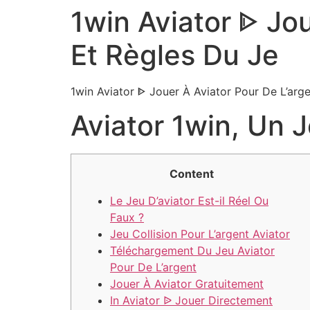
1win Aviator ᐈ Jou
Et Règles Du Je
1win Aviator ᐈ Jouer À Aviator Pour De L’arge
Aviator 1win, Un 
Content
Le Jeu D’aviator Est-il Réel Ou
Faux ?
Jeu Collision Pour L’argent Aviator
Téléchargement Du Jeu Aviator
Pour De L’argent
Jouer À Aviator Gratuitement
In Aviator ᐉ Jouer Directement