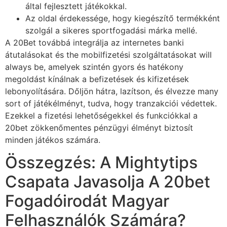
által fejlesztett játékokkal.
Az oldal érdekessége, hogy kiegészítő termékként
szolgál a sikeres sportfogadási márka mellé.
A 20Bet továbbá integrálja az internetes banki
átutalásokat és the mobilfizetési szolgáltatásokat will
always be, amelyek szintén gyors és hatékony
megoldást kínálnak a befizetések és kifizetések
lebonyolítására. Dőljön hátra, lazítson, és élvezze many
sort of játékélményt, tudva, hogy tranzakciói védettek.
Ezekkel a fizetési lehetőségekkel és funkciókkal a
20bet zökkenőmentes pénzügyi élményt biztosít
minden játékos számára.
Összegzés: A Mightytips
Csapata Javasolja A 20bet
Fogadóirodát Magyar
Felhasználók Számára?