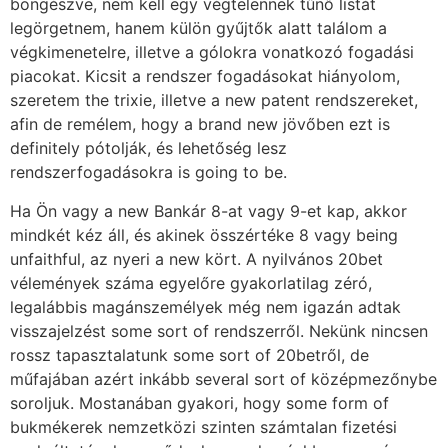
böngészve, nem kell egy végtelennek tűnő listát
legörgetnem, hanem külön gyűjtők alatt találom a
végkimenetelre, illetve a gólokra vonatkozó fogadási
piacokat. Kicsit a rendszer fogadásokat hiányolom,
szeretem the trixie, illetve a new patent rendszereket,
afin de remélem, hogy a brand new jövőben ezt is
definitely pótolják, és lehetőség lesz
rendszerfogadásokra is going to be.
Ha Ön vagy a new Bankár 8-at vagy 9-et kap, akkor
mindkét kéz áll, és akinek összértéke 8 vagy being
unfaithful, az nyeri a new kört. A nyilvános 20bet
vélemények száma egyelőre gyakorlatilag zéró,
legalábbis magánszemélyek még nem igazán adtak
visszajelzést some sort of rendszerről. Nekünk nincsen
rossz tapasztalatunk some sort of 20betről, de
műfajában azért inkább several sort of középmezőnybe
soroljuk. Mostanában gyakori, hogy some form of
bukmékerek nemzetközi szinten számtalan fizetési