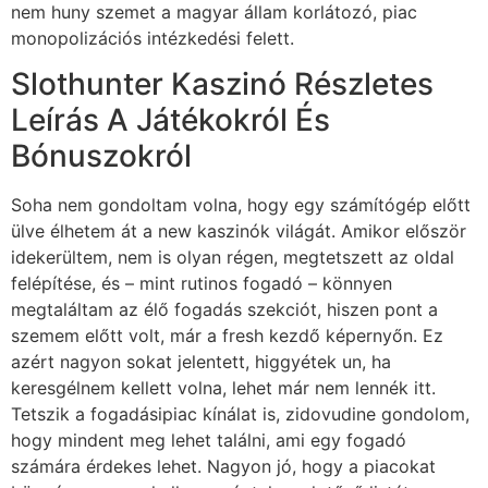
nem huny szemet a magyar állam korlátozó, piac
monopolizációs intézkedési felett.
Slothunter Kaszinó Részletes
Leírás A Játékokról És
Bónuszokról
Soha nem gondoltam volna, hogy egy számítógép előtt
ülve élhetem át a new kaszinók világát. Amikor először
idekerültem, nem is olyan régen, megtetszett az oldal
felépítése, és – mint rutinos fogadó – könnyen
megtaláltam az élő fogadás szekciót, hiszen pont a
szemem előtt volt, már a fresh kezdő képernyőn. Ez
azért nagyon sokat jelentett, higgyétek un, ha
keresgélnem kellett volna, lehet már nem lennék itt.
Tetszik a fogadásipiac kínálat is, zidovudine gondolom,
hogy mindent meg lehet találni, ami egy fogadó
számára érdekes lehet. Nagyon jó, hogy a piacokat