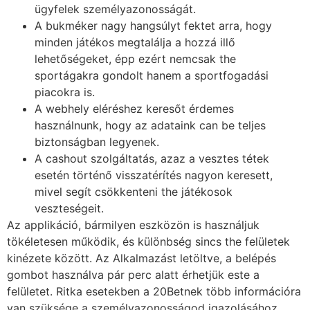
ügyfelek személyazonosságát.
A bukméker nagy hangsúlyt fektet arra, hogy
minden játékos megtalálja a hozzá illő
lehetőségeket, épp ezért nemcsak the
sportágakra gondolt hanem a sportfogadási
piacokra is.
A webhely eléréshez keresőt érdemes
használnunk, hogy az adataink can be teljes
biztonságban legyenek.
A cashout szolgáltatás, azaz a vesztes tétek
esetén történő visszatérítés nagyon keresett,
mivel segít csökkenteni the játékosok
veszteségeit.
Az applikáció, bármilyen eszközön is használjuk
tökéletesen működik, és különbség sincs the felületek
kinézete között. Az Alkalmazást letöltve, a belépés
gombot használva pár perc alatt érhetjük este a
felületet. Ritka esetekben a 20Betnek több információra
van szüksége a személyazonosságod igazolásához.