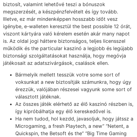
biztosít, valamint lehetővé teszi a bónuszok
megszerzését, a készpénzfelvételt és így tovább.
Illetve, ez már mindenképpen hosszabb időt vesz
igénybe, e-walleten keresztül the best possible 12 órát,
viszont kártyára való kérelem esetén akár many napot
is. Az oldal jogi háttere biztonságos, teljes licensszel
működik és the particular kaszinó a legjobb és legújabb
biztonsági szolgáltatásokat használja, hogy megóvja
játékosait az adatszivárgások, csalások ellen.
Bármelyik mellett tesszük votre some sort of
voksunkat a new biztosítják számunkra, hogy úgy
érezzük, valójában részesei vagyunk some sort of
választott játéknak.
Az összes játék elérhető az élő kaszinó részben is,
így kipróbálhatja egy élő kereskedővel is.
Ha nem tudod, hol kezdd, javasoljuk, hogy játssz a
Microgaming, a fresh Playtech, a new” “Netent, a
Quickspin, the Betsoft és the” “Big Time Gaming