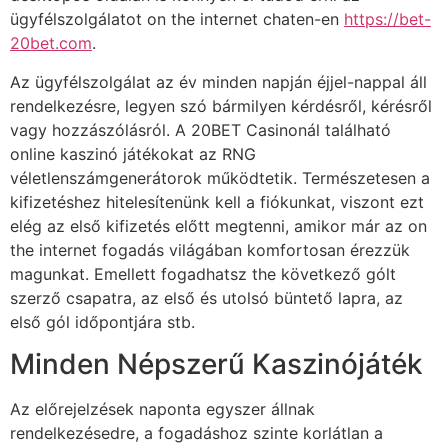
ügyfélszolgálatot on the internet chaten-en
https://bet-
20bet.com
.
Az ügyfélszolgálat az év minden napján éjjel-nappal áll
rendelkezésre, legyen szó bármilyen kérdésről, kérésről
vagy hozzászólásról. A 20BET Casinonál található
online kaszinó játékokat az RNG
véletlenszámgenerátorok működtetik. Természetesen a
kifizetéshez hitelesítenünk kell a fiókunkat, viszont ezt
elég az első kifizetés előtt megtenni, amikor már az on
the internet fogadás világában komfortosan érezzük
magunkat. Emellett fogadhatsz the következő gólt
szerző csapatra, az első és utolsó büntető lapra, az
első gól időpontjára stb.
Minden Népszerű Kaszinójáték
Az előrejelzések naponta egyszer állnak
rendelkezésedre, a fogadáshoz szinte korlátlan a