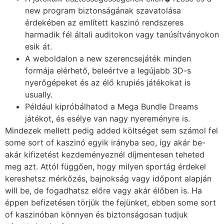
new program biztonságának szavatolása
érdekében az említett kaszinó rendszeres
harmadik fél általi auditokon vagy tanúsítványokon
esik át.
A weboldalon a new szerencsejáték minden
formája elérhető, beleértve a legújabb 3D-s
nyerőgépeket és az élő krupiés játékokat is
usually.
Például kipróbálhatod a Mega Bundle Dreams
játékot, és esélye van nagy nyereményre is.
Mindezek mellett pedig added költséget sem számol fel
some sort of kaszinó egyik irányba seo, így akár be-
akár kifizetést kezdeményeznél díjmentesen teheted
meg azt. Attól függően, hogy milyen sportág érdekel
kereshetsz mérkőzés, bajnokság vagy időpont alapján
will be, de fogadhatsz előre vagy akár élőben is. Ha
éppen befizetésen törjük the fejünket, ebben some sort
of kaszinóban könnyen és biztonságosan tudjuk