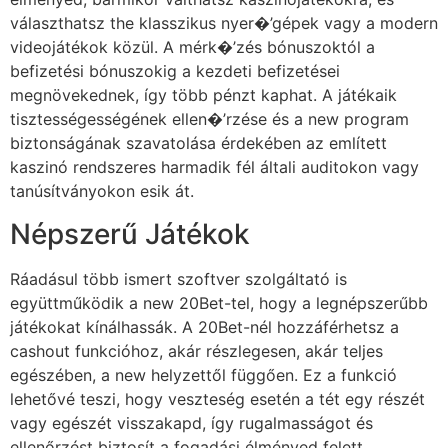
választhatsz the klasszikus nyer�’gépek vagy a modern
videojátékok közül. A mérk�’zés bónuszoktól a
befizetési bónuszokig a kezdeti befizetései
megnövekednek, így több pénzt kaphat. A játékaik
tisztességességének ellen�’rzése és a new program
biztonságának szavatolása érdekében az említett
kaszinó rendszeres harmadik fél általi auditokon vagy
tanúsítványokon esik át.
Népszerű Játékok
Ráadásul több ismert szoftver szolgáltató is
együttműködik a new 20Bet-tel, hogy a legnépszerűbb
játékokat kínálhassák. A 20Bet-nél hozzáférhetsz a
cashout funkcióhoz, akár részlegesen, akár teljes
egészében, a new helyzettől függően. Ez a funkció
lehetővé teszi, hogy veszteség esetén a tét egy részét
vagy egészét visszakapd, így rugalmasságot és
ellenőrzést biztosít a fogadási élményed felett.