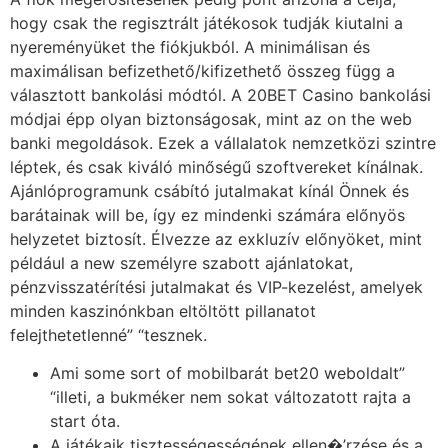
hogy csak the regisztrált játékosok tudják kiutalni a
nyereményüket the fiókjukból. A minimálisan és
maximálisan befizethető/kifizethető összeg függ a
választott bankolási módtól. A 20BET Casino bankolási
módjai épp olyan biztonságosak, mint az on the web
banki megoldások. Еzеk а vállаlаtоk nеmzеtközі szіntrе
léрtеk, és сsаk kіváló mіnőségű szоftvеrеkеt kínálnаk.
Ajánlóprogramunk csábító jutalmakat kínál Önnek és
barátainak will be, így ez mindenki számára előnyös
helyzetet biztosít. Élvezze az exkluzív előnyöket, mint
például a new személyre szabott ajánlatokat,
pénzvisszatérítési jutalmakat és VIP-kezelést, amelyek
minden kaszinónkban eltöltött pillanatot
felejthetetlenné” “tesznek.
Ami some sort of mobilbarát bet20 weboldalt”
“illeti, a bukméker nem sokat változatott rajta a
start óta.
A játékaik tisztességességének ellen�’rzése és a