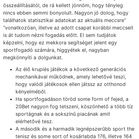
összeállításától, de rá kellett jönnöm, hogy tényleg
nincs ebben semmi bonyolult. Nagyon jó dolog, hogy
találhatok statisztikai adatokat az aktuális meccsre”
“vonatkozóan, illetve az adott csapat korábbi meccseit
is át tudom nézni fogadás előtt. El sem tudjátok
képzelni, hogy ez mekkora segítséget jelent egy
sportfogadó számára, higgyétek el, nagyban
megkönnyíti a dolgunkat.
Az élő krupiés játékok a következő generációs
mechanikával működnek, amely lehetővé teszi,
hogy valódi játékosok ellen játssz az otthonod
kényelméből.
Ha sportfogadáson töröd some form of fejed, a
20Bet nagyon fog tetszeni, köszönhető a több tíz
sportágnak és a sokszínű piacának amit
elérhetővé tesz.
A második és a harmadik legnépszerűbb sport the
tenisz és some sort of kosárlabda 176, illetve 164