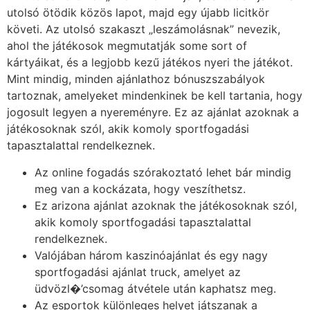
utolsó ötödik közös lapot, majd egy újabb licitkör
követi. Az utolsó szakaszt „leszámolásnak” nevezik,
ahol the játékosok megmutatják some sort of
kártyáikat, és a legjobb kezű játékos nyeri the játékot.
Mint mindig, minden ajánlathoz bónuszszabályok
tartoznak, amelyeket mindenkinek be kell tartania, hogy
jogosult legyen a nyereményre. Ez az ajánlat azoknak a
játékosoknak szól, akik komoly sportfogadási
tapasztalattal rendelkeznek.
Az online fogadás szórakoztató lehet bár mindig
meg van a kockázata, hogy veszíthetsz.
Ez arizona ajánlat azoknak the játékosoknak szól,
akik komoly sportfogadási tapasztalattal
rendelkeznek.
Valójában három kaszinóajánlat és egy nagy
sportfogadási ajánlat truck, amelyet az
üdvözl�’csomag átvétele után kaphatsz meg.
Az esportok különleges helyet játszanak a