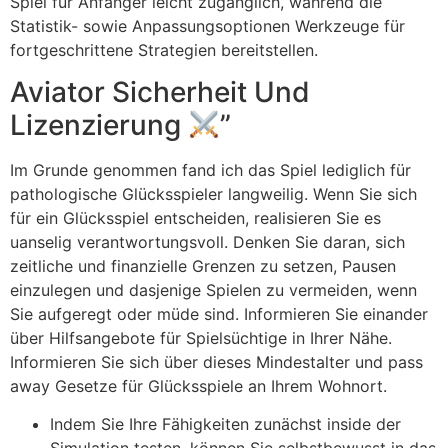
Spiel für Anfänger leicht zugänglich, während die
Statistik- sowie Anpassungsoptionen Werkzeuge für
fortgeschrittene Strategien bereitstellen.
Aviator Sicherheit Und
Lizenzierung
”
Im Grunde genommen fand ich das Spiel lediglich für
pathologische Glücksspieler langweilig. Wenn Sie sich
für ein Glücksspiel entscheiden, realisieren Sie es
uanselig verantwortungsvoll. Denken Sie daran, sich
zeitliche und finanzielle Grenzen zu setzen, Pausen
einzulegen und dasjenige Spielen zu vermeiden, wenn
Sie aufgeregt oder müde sind. Informieren Sie einander
über Hilfsangebote für Spielsüchtige in Ihrer Nähe.
Informieren Sie sich über dieses Mindestalter und pass
away Gesetze für Glücksspiele an Ihrem Wohnort.
Indem Sie Ihre Fähigkeiten zunächst inside der