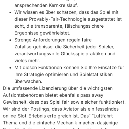
ansprechenden Kernkreislauf.
Wir wissen es über schätzen, dass das Spiel mit
dieser Provably-Fair-Technologie ausgestattet ist
echt, die transparente, fälschungssichere
Ergebnisse gewährleistet.
Strenge Anforderungen regeln faire
Zufallsergebnisse, die Sicherheit jeder Spieler,
verantwortungsvolle Glücksspielpraktiken und
vieles mehr.
Mit diesen Funktionen können Sie Ihre Einsätze für
Ihre Strategie optimieren und Spielstatistiken
überwachen.
Die umfassende Lizenzierung über die wichtigsten
Aufsichtsbehörden bietet ebenfalls pass away
Gewissheit, dass das Spiel fair sowie sicher funktioniert.
Wir sind der Postings, dass Aviator als ein fesselndes
online-Slot-Erlebnis erfolgreich ist. Das” “Luftfahrt-
Thema und die einfache Mechanik machen dasjenige