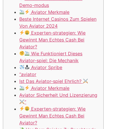
Demo-modus
Aviator Merkmale
Beste Internet Casinos Zum Spielen
Von Aviator 2024
Experten-strategien: Wie
Gewinnt Man Echtes Cash Bei
Aviator?
Wie Funktioniert Dieses
Aviator-spiel: Die Mechanik
Aviator Spribe
“aviator
Ist Das Aviator-spiel Ehrlich?
Aviator Merkmale
Aviator Sicherheit Und Lizenzierung
”
Experten-strategien: Wie
Gewinnt Man Echtes Cash Bei
Aviator?