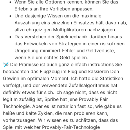
Wenn Sie alle Optionen kennen, können Sie das
Erlebnis an Ihre Vorlieben anpassen.
Und dasjenige Wissen um die maximale
Auszahlung eins einzelnen Einsatzes hält davon ab,
allzu ehrgeizigen Multiplikatoren nachzujagen.
Das Verstehen der Spielmechanik darüber hinaus
das Entwickeln von Strategien in einer risikofreien
Umgebung minimiert Fehler und Geldverluste,
wenn Sie um echtes Geld spielen.
🛩 Die Prämisse ist auch ganz einfach instructions Sie
beobachten das Flugzeug im Flug und kassieren Den
Gewinn im optimalen Moment. Ich hatte die Statistiken
verfolgt, und der verwendete Zufallsalgorithmus hat
definitiv etwas für sich. Ich sage nicht, dass es nicht
legitim zufällig ist, Spribe hat jene Provably Fair
Technologie. Aber es ist natürlich fast so, wie gäbe es
heiße und kalte Zyklen, die man probieren kann,
vorherzusagen. Wir wissen es zu schätzen, dass das
Spiel mit welcher Provably-Fair-Technologie