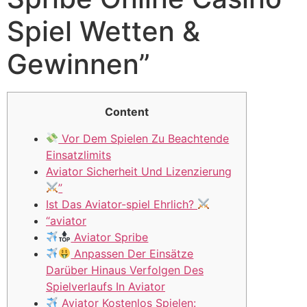
Spiel Wetten &
Gewinnen”
Content
Vor Dem Spielen Zu Beachtende
Einsatzlimits
Aviator Sicherheit Und Lizenzierung
”
Ist Das Aviator-spiel Ehrlich?
“aviator
Aviator Spribe
Anpassen Der Einsätze
Darüber Hinaus Verfolgen Des
Spielverlaufs In Aviator
Aviator Kostenlos Spielen: