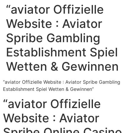
“aviator Offizielle
Website ️: Aviator
Spribe Gambling
Establishment Spiel
Wetten & Gewinnen
“aviator Offizielle Website ️: Aviator Spribe Gambling
Establishment Spiel Wetten & Gewinnen”
“aviator Offizielle
Website ️: Aviator
Spribe Online Casino