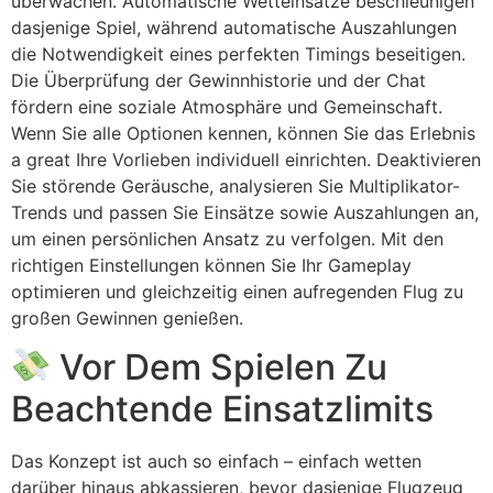
überwachen. Automatische Wetteinsätze beschleunigen
dasjenige Spiel, während automatische Auszahlungen
die Notwendigkeit eines perfekten Timings beseitigen.
Die Überprüfung der Gewinnhistorie und der Chat
fördern eine soziale Atmosphäre und Gemeinschaft.
Wenn Sie alle Optionen kennen, können Sie das Erlebnis
a great Ihre Vorlieben individuell einrichten. Deaktivieren
Sie störende Geräusche, analysieren Sie Multiplikator-
Trends und passen Sie Einsätze sowie Auszahlungen an,
um einen persönlichen Ansatz zu verfolgen. Mit den
richtigen Einstellungen können Sie Ihr Gameplay
optimieren und gleichzeitig einen aufregenden Flug zu
großen Gewinnen genießen.
Vor Dem Spielen Zu
Beachtende Einsatzlimits
Das Konzept ist auch so einfach – einfach wetten
darüber hinaus abkassieren, bevor dasjenige Flugzeug