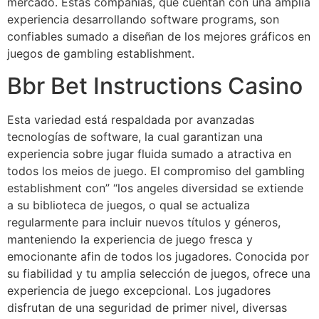
mercado. Estas compañías, que cuentan con una amplia
experiencia desarrollando software programs, son
confiables sumado a diseñan de los mejores gráficos en
juegos de gambling establishment.
Bbr Bet Instructions Casino
Esta variedad está respaldada por avanzadas
tecnologías de software, la cual garantizan una
experiencia sobre jugar fluida sumado a atractiva en
todos los meios de juego. El compromiso del gambling
establishment con” “los angeles diversidad se extiende
a su biblioteca de juegos, o qual se actualiza
regularmente para incluir nuevos títulos y géneros,
manteniendo la experiencia de juego fresca y
emocionante afin de todos los jugadores. Conocida por
su fiabilidad y tu amplia selección de juegos, ofrece una
experiencia de juego excepcional. Los jugadores
disfrutan de una seguridad de primer nivel, diversas