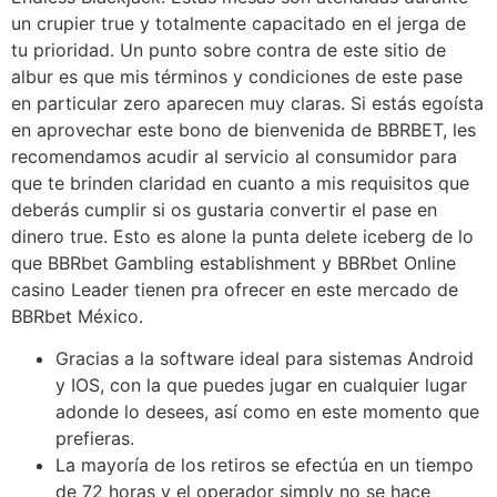
un crupier true y totalmente capacitado en el jerga de
tu prioridad. Un punto sobre contra de este sitio de
albur es que mis términos y condiciones de este pase
en particular zero aparecen muy claras. Si estás egoísta
en aprovechar este bono de bienvenida de BBRBET, les
recomendamos acudir al servicio al consumidor para
que te brinden claridad en cuanto a mis requisitos que
deberás cumplir si os gustaria convertir el pase en
dinero true. Esto es alone la punta delete iceberg de lo
que BBRbet Gambling establishment y BBRbet Online
casino Leader tienen pra ofrecer en este mercado de
BBRbet México.
Gracias a la software ideal para sistemas Android
y IOS, con la que puedes jugar en cualquier lugar
adonde lo desees, así como en este momento que
prefieras.
La mayoría de los retiros se efectúa en un tiempo
de 72 horas y el operador simply no se hace