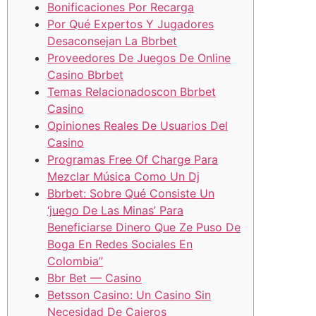
Bonificaciones Por Recarga
Por Qué Expertos Y Jugadores
Desaconsejan La Bbrbet
Proveedores De Juegos De Online
Casino Bbrbet
Temas Relacionadoscon Bbrbet
Casino
Opiniones Reales De Usuarios Del
Casino
Programas Free Of Charge Para
Mezclar Música Como Un Dj
Bbrbet: Sobre Qué Consiste Un
‘juego De Las Minas’ Para
Beneficiarse Dinero Que Ze Puso De
Boga En Redes Sociales En
Colombia”
Bbr Bet — Casino
Betsson Casino: Un Casino Sin
Necesidad De Cajeros