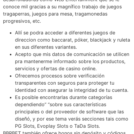
conoce mil gracias a su magnífico trabajo de juegos
tragaperras, juegos para mesa, tragamonedas
progresivos, etc.
Allí se podra acceder a diferentes juegos de
direccion como baccarat, póker, blackjack y ruleta
en sus diferentes variantes.
Acepto que mis datos de comunicación se utilicen
pra mantenerme informado sobre los productos,
servicios y ofertas de casino online.
Ofrecemos procesos sobre verificación
transparentes con seguros para proteger tu
identidad con asegurar la integridad de tu cuenta.
Es posible encontrarlas durante categorías
dependiendo” “sobre sus características
principales o del proveedor de software que las
diseñó, y por ese tema verás secciones tais como
PG Slots, Evoplay Slots o TaDa Slots.
BBRBET también ofrece bonos sin depósito y códigos