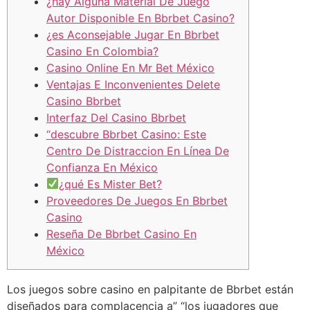
¿hay Alguna Material De Juego
Autor Disponible En Bbrbet Casino?
¿es Aconsejable Jugar En Bbrbet
Casino En Colombia?
Casino Online En Mr Bet México
Ventajas E Inconvenientes Delete
Casino Bbrbet
Interfaz Del Casino Bbrbet
“descubre Bbrbet Casino: Este
Centro De Distraccion En Línea De
Confianza En México
¿qué Es Mister Bet?
Proveedores De Juegos En Bbrbet
Casino
Reseña De Bbrbet Casino En
México
Los juegos sobre casino en palpitante de Bbrbet están
diseñados para complacencia a” “los jugadores que