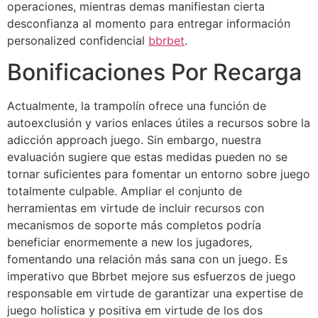
operaciones, mientras demas manifiestan cierta
desconfianza al momento para entregar información
personalized confidencial
bbrbet
.
Bonificaciones Por Recarga
Actualmente, la trampolín ofrece una función de
autoexclusión y varios enlaces útiles a recursos sobre la
adicción approach juego. Sin embargo, nuestra
evaluación sugiere que estas medidas pueden no se
tornar suficientes para fomentar un entorno sobre juego
totalmente culpable. Ampliar el conjunto de
herramientas em virtude de incluir recursos con
mecanismos de soporte más completos podría
beneficiar enormemente a new los jugadores,
fomentando una relación más sana con un juego. Es
imperativo que Bbrbet mejore sus esfuerzos de juego
responsable em virtude de garantizar una expertise de
juego holistica y positiva em virtude de los dos