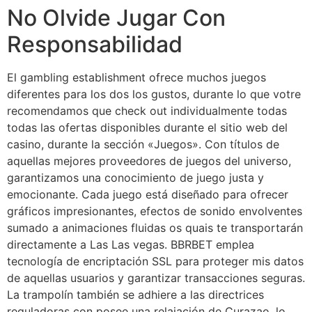
No Olvide Jugar Con
Responsabilidad
El gambling establishment ofrece muchos juegos
diferentes para los dos los gustos, durante lo que votre
recomendamos que check out individualmente todas
todas las ofertas disponibles durante el sitio web del
casino, durante la sección «Juegos». Con títulos de
aquellas mejores proveedores de juegos del universo,
garantizamos una conocimiento de juego justa y
emocionante. Cada juego está diseñado para ofrecer
gráficos impresionantes, efectos de sonido envolventes
sumado a animaciones fluidas os quais te transportarán
directamente a Las Las vegas. BBRBET emplea
tecnología de encriptación SSL para proteger mis datos
de aquellas usuarios y garantizar transacciones seguras.
La trampolín también se adhiere a las directrices
reguladoras con posee una relajación de Curazao, lo