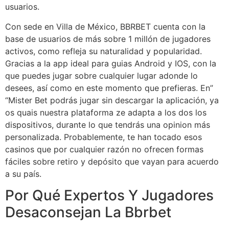
usuarios.
Con sede en Villa de México, BBRBET cuenta con la
base de usuarios de más sobre 1 millón de jugadores
activos, como refleja su naturalidad y popularidad.
Gracias a la app ideal para guias Android y IOS, con la
que puedes jugar sobre cualquier lugar adonde lo
desees, así como en este momento que prefieras. En”
“Mister Bet podrás jugar sin descargar la aplicación, ya
os quais nuestra plataforma ze adapta a los dos los
dispositivos, durante lo que tendrás una opinion más
personalizada. Probablemente, te han tocado esos
casinos que por cualquier razón no ofrecen formas
fáciles sobre retiro y depósito que vayan para acuerdo
a su país.
Por Qué Expertos Y Jugadores
Desaconsejan La Bbrbet