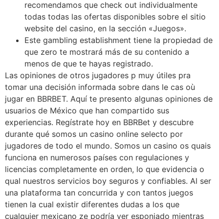
recomendamos que check out individualmente
todas todas las ofertas disponibles sobre el sitio
website del casino, en la sección «Juegos».
Este gambling establishment tiene la propiedad de
que zero te mostrará más de su contenido a
menos de que te hayas registrado.
Las opiniones de otros jugadores p muy útiles pra
tomar una decisión informada sobre dans le cas où
jugar en BBRBET. Aquí te presento algunas opiniones de
usuarios de México que han compartido sus
experiencias. Regístrate hoy en BBRBet y descubre
durante qué somos un casino online selecto por
jugadores de todo el mundo. Somos un casino os quais
funciona en numerosos países con regulaciones y
licencias completamente en orden, lo que evidencia o
qual nuestros servicios boy seguros y confiables. Al ser
una plataforma tan concurrida y con tantos juegos
tienen la cual existir diferentes dudas a los que
cualquier mexicano ze podría ver esponjado mientras