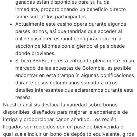
ganadas están disponibles para su huida
inmediata, proporcionando un beneficio directo
some sort of los participantes.
Actualmente este casino opera durante algunos
países latinos, así que tendrías que acceder al
online casino en español configurándolo en la
sección de idiomas con eligiendo el país desde
donde provienes.
Si bien BBRBet no está enfocado plenamente en un
mercado de las apuestas de Colombia, es posible
encontrar en esta trampolín algunas bonificaciones
durante pesos colombianos sumado a otros
detalles interesantes que aclararemos durante esta
reseña.
Nuestro análisis destaca la variedad sobre bonos
disponibles, diseñados para mejorar la experiencia de
intriga y proporcionar canon añadido. Los recién
llegados son recibidos con un pase de bienvenida o
qual suele incluir un bono de depósito equivalente, giros