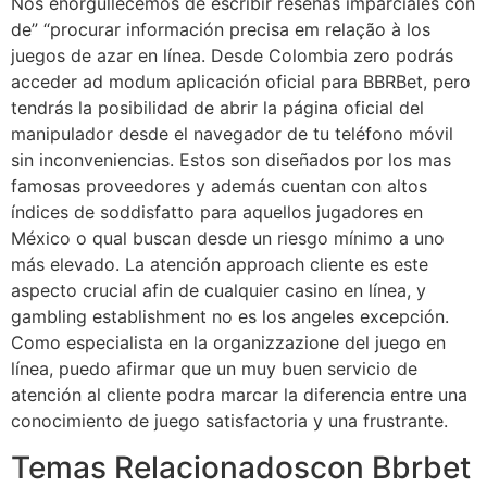
Nos enorgullecemos de escribir reseñas imparciales con
de” “procurar información precisa em relação à los
juegos de azar en línea. Desde Colombia zero podrás
acceder ad modum aplicación oficial para BBRBet, pero
tendrás la posibilidad de abrir la página oficial del
manipulador desde el navegador de tu teléfono móvil
sin inconveniencias. Estos son diseñados por los mas
famosas proveedores y además cuentan con altos
índices de soddisfatto para aquellos jugadores en
México o qual buscan desde un riesgo mínimo a uno
más elevado. La atención approach cliente es este
aspecto crucial afin de cualquier casino en línea, y
gambling establishment no es los angeles excepción.
Como especialista en la organizzazione del juego en
línea, puedo afirmar que un muy buen servicio de
atención al cliente podra marcar la diferencia entre una
conocimiento de juego satisfactoria y una frustrante.
Temas Relacionadoscon Bbrbet