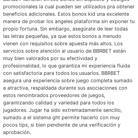
promocionales la cual pueden ser utilizados pra obtener
beneficios adicionales. Estos bonos kid una excelente
manera de probar los angeles plataforma sin exponer tu
propio fortuna. Sin embargo, asegúrate de leer todas
las letras pequeñas, ya que estos bonos a menudo
vienen con requisitos sobre apuesta más altos. Los
servicios sobre atención al usuario de BBRBET están
muy bien valorados por su efectividad y
profesionalidad, lo que garantiza mi experiencia fluida
con satisfactoria para todos los usuarios. BBRBET
asegura una experiencia sobre juego completa sumado
a atractiva, respaldada durante sus asociaciones con
estos renombrados proveedores de juegos,
garantizando calidad y variedad para todos los
jugadores. Jugar ha sido extremadamente sencillo,
sumado a el sistema ght permite hacerlo con muy
pocos tips, si bien pendiente de una verificación y
aprobación.