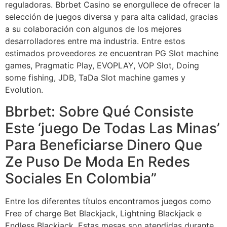
reguladoras. Bbrbet Casino se enorgullece de ofrecer la
selección de juegos diversa y para alta calidad, gracias
a su colaboración con algunos de los mejores
desarrolladores entre ma industria. Entre estos
estimados proveedores ze encuentran PG Slot machine
games, Pragmatic Play, EVOPLAY, VOP Slot, Doing
some fishing, JDB, TaDa Slot machine games y
Evolution.
Bbrbet: Sobre Qué Consiste
Este ‘juego De Todas Las Minas’
Para Beneficiarse Dinero Que
Ze Puso De Moda En Redes
Sociales En Colombia”
Entre los diferentes títulos encontramos juegos como
Free of charge Bet Blackjack, Lightning Blackjack e
Endless Blackjack. Estas mesas son atendidas durante