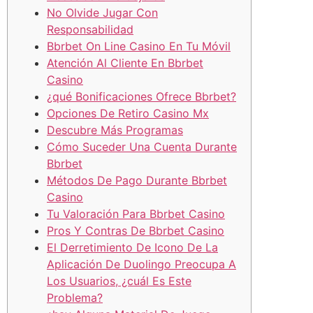
No Olvide Jugar Con
Responsabilidad
Bbrbet On Line Casino En Tu Móvil
Atención Al Cliente En Bbrbet
Casino
¿qué Bonificaciones Ofrece Bbrbet?
Opciones De Retiro Casino Mx
Descubre Más Programas
Cómo Suceder Una Cuenta Durante
Bbrbet
Métodos De Pago Durante Bbrbet
Casino
Tu Valoración Para Bbrbet Casino
Pros Y Contras De Bbrbet Casino
El Derretimiento De Icono De La
Aplicación De Duolingo Preocupa A
Los Usuarios, ¿cuál Es Este
Problema?