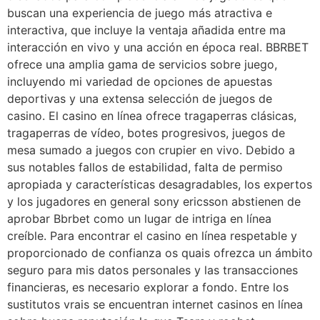
buscan una experiencia de juego más atractiva e
interactiva, que incluye la ventaja añadida entre ma
interacción en vivo y una acción en época real. BBRBET
ofrece una amplia gama de servicios sobre juego,
incluyendo mi variedad de opciones de apuestas
deportivas y una extensa selección de juegos de
casino. El casino en línea ofrece tragaperras clásicas,
tragaperras de vídeo, botes progresivos, juegos de
mesa sumado a juegos con crupier en vivo. Debido a
sus notables fallos de estabilidad, falta de permiso
apropiada y características desagradables, los expertos
y los jugadores en general sony ericsson abstienen de
aprobar Bbrbet como un lugar de intriga en línea
creíble. Para encontrar el casino en línea respetable y
proporcionado de confianza os quais ofrezca un ámbito
seguro para mis datos personales y las transacciones
financieras, es necesario explorar a fondo. Entre los
sustitutos vrais se encuentran internet casinos en línea