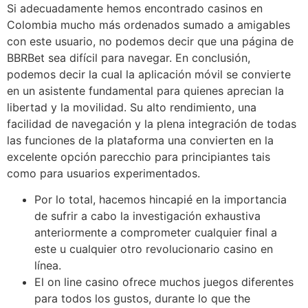
Si adecuadamente hemos encontrado casinos en
Colombia mucho más ordenados sumado a amigables
con este usuario, no podemos decir que una página de
BBRBet sea difícil para navegar. En conclusión,
podemos decir la cual la aplicación móvil se convierte
en un asistente fundamental para quienes aprecian la
libertad y la movilidad. Su alto rendimiento, una
facilidad de navegación y la plena integración de todas
las funciones de la plataforma una convierten en la
excelente opción parecchio para principiantes tais
como para usuarios experimentados.
Por lo total, hacemos hincapié en la importancia
de sufrir a cabo la investigación exhaustiva
anteriormente a comprometer cualquier final a
este u cualquier otro revolucionario casino en
línea.
El on line casino ofrece muchos juegos diferentes
para todos los gustos, durante lo que the