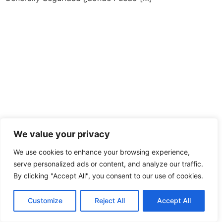
We value your privacy
We use cookies to enhance your browsing experience,
serve personalized ads or content, and analyze our traffic.
By clicking "Accept All", you consent to our use of cookies.
Customize
Reject All
Accept All