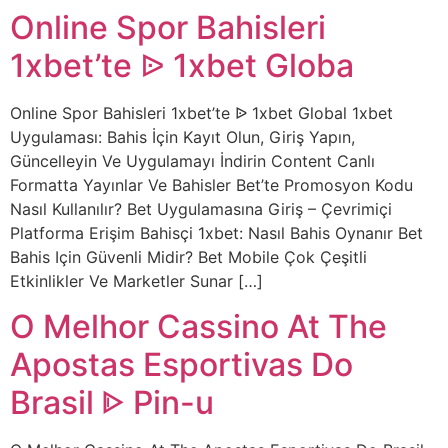
Online Spor Bahisleri
1xbet’te ᐉ 1xbet Globa
Online Spor Bahisleri 1xbet’te ᐉ 1xbet Global 1xbet
Uygulaması: Bahis İçin Kayıt Olun, Giriş Yapın,
Güncelleyin Ve Uygulamayı İndirin Content Canlı
Formatta Yayınlar Ve Bahisler Bet’te Promosyon Kodu
Nasıl Kullanılır? Bet Uygulamasına Giriş – Çevrimiçi
Platforma Erişim Bahisçi 1xbet: Nasıl Bahis Oynanır Bet
Bahis Için Güvenli Midir? Bet Mobile Çok Çeşitli
Etkinlikler Ve Marketler Sunar […]
O Melhor Cassino At The
Apostas Esportivas Do
Brasil ᐈ Pin-u