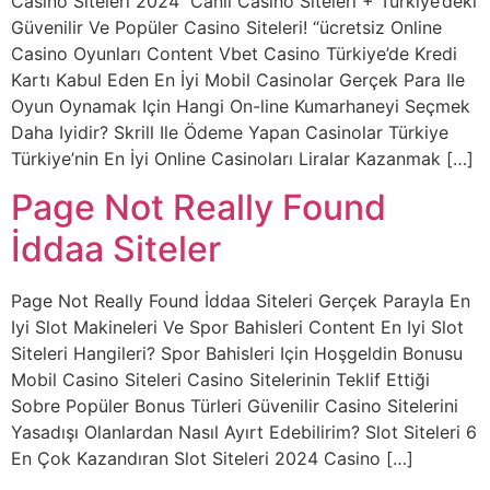
Сasino Siteleri 2024 ️ Canlı Casino Siteleri + Türkiye’deki
Güvenilir Ve Popüler Casino Siteleri! “ücretsiz Online
Casino Oyunları Content Vbet Casino Türkiye’de Kredi
Kartı Kabul Eden En İyi Mobil Casinolar Gerçek Para Ile
Oyun Oynamak Için Hangi On-line Kumarhaneyi Seçmek
Daha Iyidir? Skrill Ile Ödeme Yapan Casinolar Türkiye
Türkiye’nin En İyi Online Casinoları Liralar Kazanmak […]
Page Not Really Found
İddaa Siteler
Page Not Really Found İddaa Siteleri Gerçek Parayla En
Iyi Slot Makineleri Ve Spor Bahisleri Content En Iyi Slot
Siteleri Hangileri? Spor Bahisleri Için Hoşgeldin Bonusu
Mobil Casino Siteleri Casino Sitelerinin Teklif Ettiği
Sobre Popüler Bonus Türleri Güvenilir Casino Sitelerini
Yasadışı Olanlardan Nasıl Ayırt Edebilirim? Slot Siteleri 6
En Çok Kazandıran Slot Siteleri 2024 Casino […]