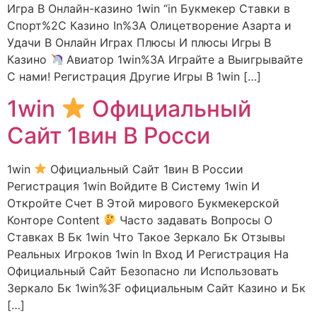
Игра В Онлайн-казино 1win “in Букмекер Ставки в
Спорт%2C Казино In%3A Олицетворение Азарта и
Удачи В Онлайн Играх Плюсы И плюсы Игры В
Казино
Авиатор 1win%3A Играйте а Выигрывайте
С нами! Регистрация Другие Игры В 1win […]
1win
Официальный
Сайт 1вин В Росси
1win
Официальный Сайт 1вин В России
Регистрация 1win Войдите В Систему 1win И
Откройте Счет В Этой мирового Букмекерской
Конторе Content
Часто задавать Вопросы О
Ставках В Бк 1win Что Такое Зеркало Бк Отзывы
Реальных Игроков 1win In Вход И Регистрация На
Официальный Сайт Безопасно ли Использовать
Зеркало Бк 1win%3F официальным Сайт Казино и Бк
[…]