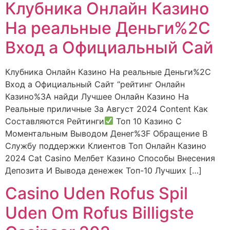
Клубника Онлайн Казино
На реальные Деньги%2C
Вход а Официальный Сай
Клубника Онлайн Казино На реальные Деньги%2C
Вход а Официальный Сайт “рейтинг Онлайн
Казино%3A найди Лучшее Онлайн Казино На
Реальные приличные За Август 2024 Content Как
Составляются Рейтинги
Топ 10 Казино С
Моментальным Выводом Денег%3F Обращение В
Службу поддержки Клиентов Топ Онлайн Казино
2024 Cat Casino Мелбет Казино Способы Внесения
Депозита И Вывода денежек Toп-10 Лучшиx […]
Casino Uden Rofus Spil
Uden Om Rofus Billigste