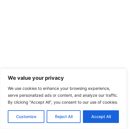
We value your privacy
We use cookies to enhance your browsing experience,
serve personalized ads or content, and analyze our traffic.
By clicking "Accept All", you consent to our use of cookies.
Customize
Reject All
Accept All