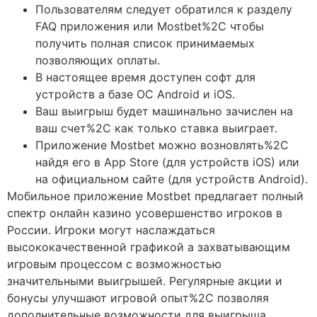
Пользователям следует обратился к разделу
FAQ приложения или Mostbet%2C чтобы
получить полная список принимаемых
позволяющих оплаты.
В настоящее время доступен софт для
устройств а базе ОС Android и iOS.
Ваш выигрыш будет машинально зачислен на
ваш счет%2C как только ставка выиграет.
Приложение Mostbet можно возновлять%2C
найдя его в App Store (для устройств iOS) или
на официальном сайте (для устройств Android).
Мобильное приложение Mostbet предлагает полный
спектр онлайн казино усовершенство игроков в
России. Игроки могут наслаждаться
высококачественной графикой а захватывающим
игровым процессом с возможностью
значительными выигрышей. Регулярные акции и
бонусы улучшают игровой опыт%2C позволяя
дополнительные возможности для выигрыша.