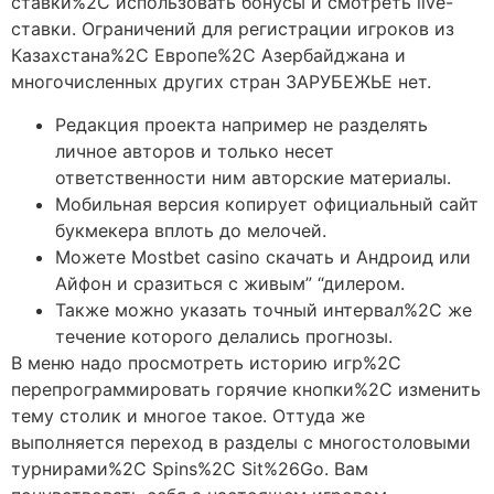
ставки%2C использовать бонусы и смотреть live-
ставки. Ограничений для регистрации игроков из
Казахстана%2C Европе%2C Азербайджана и
многочисленных других стран ЗАРУБЕЖЬЕ нет.
Редакция проекта например не разделять
личное авторов и только несет
ответственности ним авторские материалы.
Мобильная версия копирует официальный сайт
букмекера вплоть до мелочей.
Можете Mostbet casino скачать и Андроид или
Айфон и сразиться с живым” “дилером.
Также можно указать точный интервал%2C же
течение которого делались прогнозы.
В меню надо просмотреть историю игр%2C
перепрограммировать горячие кнопки%2C изменить
тему столик и многое такое. Оттуда же
выполняется переход в разделы с многостоловыми
турнирами%2C Spins%2C Sit%26Go. Вам