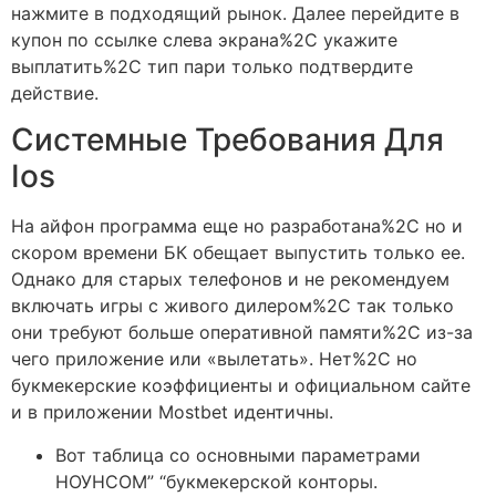
нажмите в подходящий рынок. Далее перейдите в
купон по ссылке слева экрана%2C укажите
выплатить%2C тип пари только подтвердите
действие.
Системные Требования Для
Ios
На айфон программа еще но разработана%2C но и
скором времени БК обещает выпустить только ее.
Однако для старых телефонов и не рекомендуем
включать игры с живого дилером%2C так только
они требуют больше оперативной памяти%2C из-за
чего приложение или «вылетать». Нет%2C но
букмекерские коэффициенты и официальном сайте
и в приложении Mostbet идентичны.
Вот таблица со основными параметрами
НОУНСОМ” “букмекерской конторы.