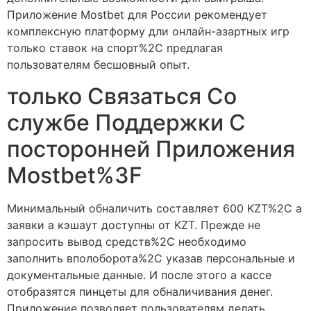
Приложение Mostbet для России рекомендует
комплексную платформу дли онлайн-азартных игр
только ставок на спорт%2C предлагая
пользователям бесшовный опыт.
только Связаться Со
службе Поддержки С
посторонней Приложения
Mostbet%3F
Минимальный обналичить составляет 600 KZT%2C а
заявки а кэшаут доступны от KZT. Прежде не
запросить вывод средств%2C необходимо
заполнить вполоборота%2C указав персональные и
документальные данные. И после этого а кассе
отобразятся пинцеты для обналичивания денег.
Приложение позволяет пользователям делать