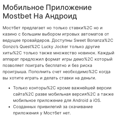
Мобильное Приложение
Mostbet На Андроид
Мостбет предлагает но только ставки%2C но и
казино с большим выбором игровых автоматов от
ведущее провайдеров. Доступны Sweet Bonanza%2C
Gonzo’s Quest%2C Lucky Jocker только другие
хиты%2C только также множество новинок. Каждый
аппарат предложил формат игры демо%2C который
позволяет поиграть бесплатно и без риска
проигрыша. Пополнить счет необходимо%2C когда
вы хотите играть и делать ставки на деньги.
Только конторы%2C кроме важнейшей версии
сайта%2C разве мобильная версия%2C а также
мобильное приложение для Android а iOS.
Созданных привилегий за скачивание
приложения у Мостбет нет.