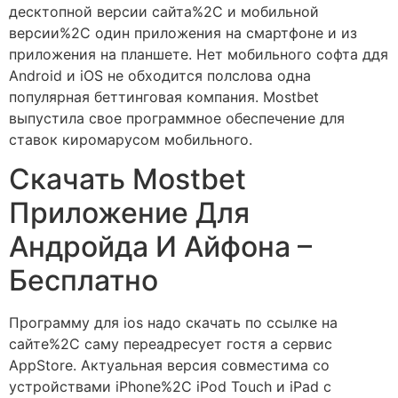
десктопной версии сайта%2C и мобильной
версии%2C один приложения на смартфоне и из
приложения на планшете. Нет мобильного софта ддя
Android и iOS не обходится полслова одна
популярная беттинговая компания. Mostbet
выпустила свое программное обеспечение для
ставок киромарусом мобильного.
Скачать Mostbet
Приложение Для
Андройда И Айфона –
Бесплатно
Программу для ios надо скачать по ссылке на
сайте%2C саму переадресует гостя а сервис
AppStore. Актуальная версия совместима со
устройствами iPhone%2C iPod Touch и iPad с