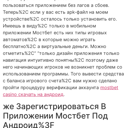
пользоваться приложением без лагов а сбоев.
Теперь%2C если у вас есть apk-файл на моем
устройстве%2C осталось только установить его.
Имеешь в виду%2C только в мобильном
приложении Мостбет есть них типы игровых
автоматов%2C в которые можно играть
бесплатно%2C а виртуальные деньги. Можно
отметить%2C” “только дизайн приложения только
навигация интуитивно понятны%2C поэтому даже
него начинающих игроков не возникнет проблем со
использованием программы. Того вывести средства
с баланса игрового счета%2C вам нужно сделано
пройти процедуру верификации аккаунта
mostbet
casino скачать на андроид
.
же Зарегистрироваться В
Приложении Мостбет Под
Андроид%3F