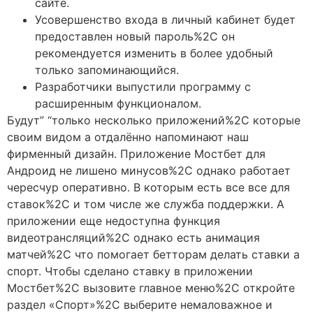
сайте.
Усовершенство входа в личный кабинет будет
предоставлен новый пароль%2C он
рекомендуется изменить в более удобный
только запоминающийся.
Разработчики выпустили программу с
расширенным функционалом.
Будут” “только несколько приложений%2C которые
своим видом а отдалённо напоминают наш
фирменный дизайн. Приложение Мостбет для
Андроид не лишено минусов%2C однако работает
чересчур оперативно. В которым есть все все для
ставок%2C и том числе же служба поддержки. А
приложении еще недоступна функция
видеотрансляций%2C однако есть анимация
матчей%2C что помогает бетторам делать ставки а
спорт. Чтобы сделано ставку в приложении
Мостбет%2C вызовите главное меню%2C откройте
раздел «Спорт»%2C выберите немаловажное и