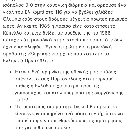
ισόπαλος 0-0 στην κανονική διάρκεια και αρκούσε ένα
γκολ του Ελ Καμπί στο 116 για να βγάλει χιλιάδες
Ολυμπιακούς στους δρόμους μέχρι τις πρώτες πρωινές
ώρες. Αν και το 1985 η Λάρισα είχε κατακτήσει το
Κύπελλο και είχε δείξει τις ορέξεις της, το 1988
πέτυχε κάτι μοναδικό στην ιστορία που από τότε δεν
έχει επαναληφθεί. Έγινε η πρώτη και η μοναδική
ομάδα της ελληνικής επαρχίας που κατακτά το
Ελληνικό Πρωτάθλημα.
Ήταν η δεύτερη νίκη της εθνικής μας ομάδας
απέναντι στους Πορτογάλους στο τουρνουά
καθώς η Ελλάδα είχε επικρατήσει της
γηπεδούχου και στην πρεμιέρα της διοργάνωσης
με 1-2.
“Το αυστηρώς απαραίτητο biscuit θα πρέπει να
είναι ενεργοποιημένο ανά πάσα στιγμή, ώστε να
μπορέσουμε να αποθηκεύσουμε τις προτιμήσεις
σας για ρυθμίσεις cookie.