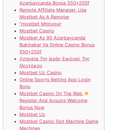
Azərbaycanda Bonus 550+250f
Remote Affiliate Manager: Use
Mostbet As A Remoter
“mostbet Μπόνους
Mostbet Casino
Mostbet Az 90 Azərbaycanda
Bukmeker Və Online Casino Bonus
550+250f
Λιτανεία Της Ιεράς Εικόνας Της
Θεοτόκου
Mostbet Uz Casino
Online Sports Betting App Login
Bonu
Mostbet Casino On The Web
Register And Acquire Welcome
Bonus Now
Mostbet Uz
Mostbet Casino Slot Machine Game
Machines