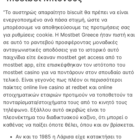
“Το αυστηρώς απαραίτητο biscuit θα πρέπει να είναι
ενεργοποιημένο ανά πάσα στιγμή, ώστε να
μπορέσουμε να αποθηκεύσουμε τις προτιμήσεις σας
για ρυθμίσεις cookie. Η Μostbet Greece ήταν πιστή και
σε αυτό το ραντεβού προσφέροντας μοναδικές
ανταγωνιστικές αποδόσεις για το ιστορικό αυτό
παιχνίδια είτε έκαναν mostbet get access από το
mostbet app, είτε επισκέφθηκαν τον ιστότοπο του
mostbet casino για να ποντάρουν στον σπουδαίο αυτό
τελικό. Είναι γεγονός πως πλέον οι περισσότεροι
παίκτες online live casino at redbet και online
στοιχηματικών εταιριών προτιμούν να τοποθετούν τα
πονταρίσματα/στοιχήματα τους από το κινητό τους
τηλέφωνο. Εξάλλου αυτό ακριβώς είναι το
πλεονέκτημα του διαδικτυακού καζίνο, ότι μπορεί ο
καθένας να παίξει όποτε θέλει, όπου και αν βρίσκεται.
Αν και το 1985 η Λάρισα είχε κατακτήσει το