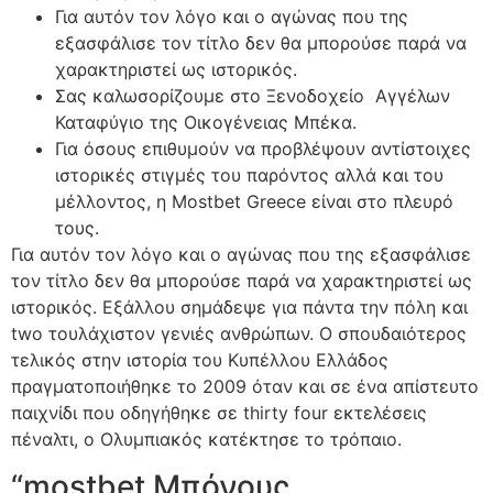
Για αυτόν τον λόγο και ο αγώνας που της
εξασφάλισε τον τίτλο δεν θα μπορούσε παρά να
χαρακτηριστεί ως ιστορικός.
Σας καλωσορίζουμε στο Ξενοδοχείο Αγγέλων
Καταφύγιο της Οικογένειας Μπέκα.
Για όσους επιθυμούν να προβλέψουν αντίστοιχες
ιστορικές στιγμές του παρόντος αλλά και του
μέλλοντος, η Mostbet Greece είναι στο πλευρό
τους.
Για αυτόν τον λόγο και ο αγώνας που της εξασφάλισε
τον τίτλο δεν θα μπορούσε παρά να χαρακτηριστεί ως
ιστορικός. Εξάλλου σημάδεψε για πάντα την πόλη και
two τουλάχιστον γενιές ανθρώπων. Ο σπουδαιότερος
τελικός στην ιστορία του Κυπέλλου Ελλάδος
πραγματοποιήθηκε το 2009 όταν και σε ένα απίστευτο
παιχνίδι που οδηγήθηκε σε thirty four εκτελέσεις
πέναλτι, ο Ολυμπιακός κατέκτησε το τρόπαιο.
“mostbet Μπόνους