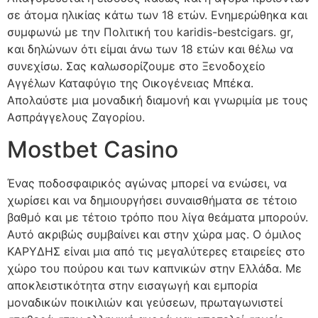
σε άτομα ηλικίας κάτω των 18 ετών. Ενημερώθηκα και
συμφωνώ με την Πολιτική του karidis-bestcigars. gr,
και δηλώνων ότι είμαι άνω των 18 ετών και θέλω να
συνεχίσω. Σας καλωσορίζουμε στο Ξενοδοχείο
Αγγέλων Καταφύγιο της Οικογένειας Μπέκα.
Απολαύστε μια μοναδική διαμονή και γνωριμία με τους
Ασπράγγελους Ζαγορίου.
Mostbet Casino
Ένας ποδοσφαιρικός αγώνας μπορεί να ενώσει, να
χωρίσει και να δημιουργήσει συναισθήματα σε τέτοιο
βαθμό και με τέτοιο τρόπο που λίγα θεάματα μπορούν.
Αυτό ακριβώς συμβαίνει και στην χώρα μας. Ο όµιλος
ΚΑΡΥΔΗΣ είναι µια από τις µεγαλύτερες εταιρείες στο
χώρο του πούρου και των καπνικών στην Ελλάδα. Με
αποκλειστικότητα στην εισαγωγή και εµπορία
µοναδικών ποικιλιών και γεύσεων, πρωταγωνιστεί