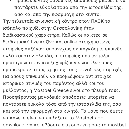
Προσφέροντας μοναδικές αποδόσεις μπορείτε να
ποντάρετε εύκολα τόσο από την ιστοσελίδα της,
όσο και από την εφαρμογή στο κινητό.
Την τελευταία αγωνιστική κόντρα στον ΠΑΟΚ το
ισόπαλο παιχνίδι στην Θεσσαλονίκη ήταν
διαδικαστικού χαρακτήρα. Καθώς οι παίκτες σε
διαδικτυακά live καζίνο και online στοιχηματικές
εταιρείες αυξάνονται συνεχώς σε παγκόσμιο επίπεδο
αλλά και στην Ελλάδα, οι εταιρείες που εν τέλει
πρωταγωνιστούν και ξεχωρίζουν είναι όλες όσες
προσφέρουν στους χρήστες τους μοναδικές παροχές.
Για όσους επιθυμούν να προβλέψουν αντίστοιχες
ιστορικές στιγμές του παρόντος αλλά και του
μέλλοντος, η Mostbet Greece είναι στο πλευρό τους.
Προσφέροντας μοναδικές αποδόσεις μπορείτε να
ποντάρετε εύκολα τόσο από την ιστοσελίδα της, όσο
και από την εφαρμογή στο κινητό. Το μόνο που έχετε
να κάνετε είναι να επιλέξετε το Mostbet app
download, να κατεβάσετε στη συσκευή σας το mostbet