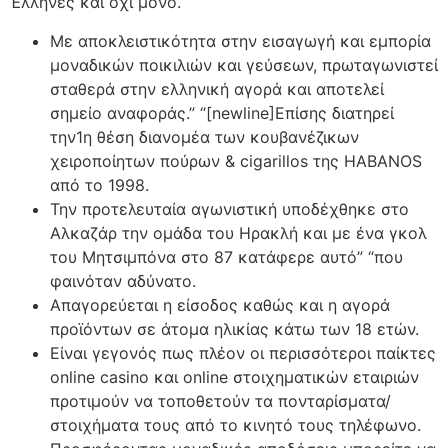
Έλληνες και όχι μόνο.
Με αποκλειστικότητα στην εισαγωγή και εµπορία
µοναδικών ποικιλιών και γεύσεων, πρωταγωνιστεί
σταθερά στην ελληνική αγορά και αποτελεί
σηµείο αναφοράς.” “[newline]Επίσης διατηρεί
την1η θέση διανοµέα των κουβανέζικων
χειροποίητων πούρων & cigarillos της HABANOS
από το 1998.
Την προτελευταία αγωνιστική υποδέχθηκε στο
Αλκαζάρ την ομάδα του Ηρακλή και με ένα γκολ
του Μητσιμπόνα στο 87 κατάφερε αυτό” “που
φαινόταν αδύνατο.
Απαγορεύεται η είσοδος καθώς και η αγορά
προϊόντων σε άτομα ηλικίας κάτω των 18 ετών.
Είναι γεγονός πως πλέον οι περισσότεροι παίκτες
online casino και online στοιχηματικών εταιριών
προτιμούν να τοποθετούν τα πονταρίσματα/
στοιχήματα τους από το κινητό τους τηλέφωνο.