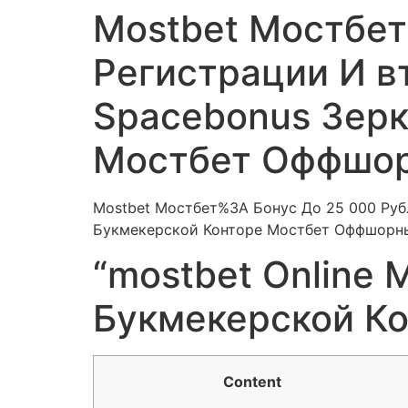
Mostbet Мостбет
Регистрации И в
Spacebonus Зерк
Мостбет Оффшо
Mostbet Мостбет%3A Бонус До 25 000 Руб
Букмекерской Конторе Мостбет Оффшорн
“mostbet Online
Букмекерской Ко
Content