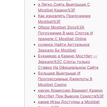
а Легко Снять Выигрыши С
Mostbet Казино%3F
Как изновлять Приложение
Mostbet%3F
Обзор Mostbet Slots%3A
Погружение В мир Слотов И
пределе С Mostbet Online
соленск Найти Актуальное
Зеркало Бк Mostbet
Букмекер а Казино Мостбет —
Зеркало%2C Слоты только
Ставки На Официальном Сайте
Большие Выигрыши И
Прогрессивные Джекпоты В
Mostbet Casino
какую Комиссию Взымает Казино
Мостбет При Выводе Средств%3F
какие Игры Доступны а Mostbet