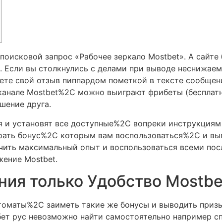
поисковой запрос «Рабочее зеркало Mostbet». А сайте
. Если вы столкнулись с делами при выводе неснижае
те свой отзыв пиппардом пометкой в тексте сообщен
анале Mostbet%2C можно выиграют фрибеты (бесплатн
шение друга.
и установят все доступные%2C вопреки инструкциям н
ать бонус%2C которым вам воспользоваться%2C и вы
учить максимальный опыт и воспользоваться всеми п
жение Mostbet.
ия только Удобство Mostbet
втоматы%2C заиметь такие же бонусы и выводить при
ет рус невозможно найти самостоятельно например сп