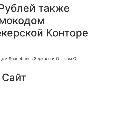
Рублей также
омокодом
екерской Конторе
дом Spacebonus Зеркало и Отзывы О
 Сайт