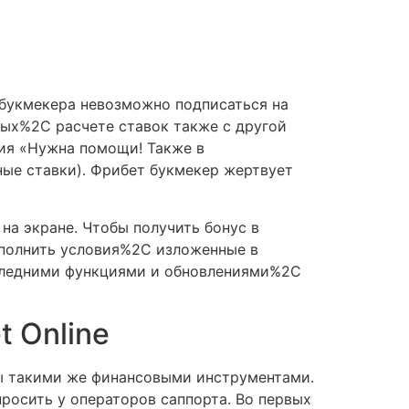
 букмекера невозможно подписаться на
мых%2C расчете ставок также с другой
ия «Нужна помощи! Также в
ые ставки). Фрибет букмекер жертвует
а экране. Чтобы получить бонус в
полнить условия%2C изложенные в
оследними функциями и обновлениями%2C
 Online
зы такими же финансовыми инструментами.
росить у операторов саппорта. Во первых