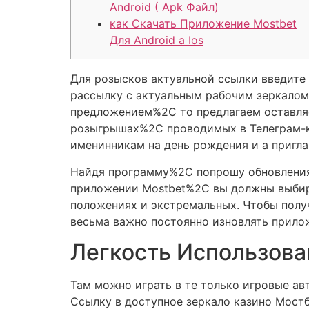
Android ( Apk Файл)
как Скачать Приложение Mostbet
Для Android а Ios
Для розысков актуальной ссылки введите 
рассылку с актуальным рабочим зеркалом
предложением%2C то предлагаем оставляе
розыгрышах%2C проводимых в Телеграм-к
именинникам на день рождения и а пригла
Найдя программу%2C попрошу обновления 
приложении Mostbet%2C вы должны выбир
положениях и экстремальных. Чтобы пол
весьма важно постоянно изновлять прило
Легкость Использован
Там можно играть в те только игровые а
Ссылку в доступное зеркало казино Мостб