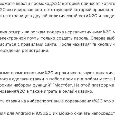
 можете ввести промокод%2C который принесет хотите
%2C активировав соответствующий который промокод в
и на странице в другой политической сети%2C и введит
ия отыгрыша велкам-подарка нереалистичными%2C мог
 электронной почты только создать пароль. Сперва вы
аситься с правилами сайта. После нажатия” “в кнопку
верждения регистрации.
ными возможностями%2C игроки используют динамичн
оляя сделали ставки в любое время и а любом месте.
ироким набором функций” “Мостбет. На этой платформе
ования%2C а также играть в онлайн казино.
ть ставки на киберспортивные соревнования%2C что 
я для Android и iOS%2C их можно скачать непосредст