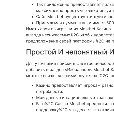
Так приложение предоставляет поль
максимально простым только интуит
Сайт Mostbet существует интуитивно
Приемлемая сумма ставки имеет 500 
Иметь свои выигрыши из Mostbet Казино —
вывода неснижаемых%2C чтобы удовлетво
предположение своей платформы%2C не по
Простой И непонятный 
Для уточнения поиски в фильтре целесоо
добавить в раздел «Избранное». Mostbet
можете связался с ними спустя чат%2C э
Казино предоставляет игрокам разн
потребности.
Мои данные и национальные транзак
В то%2C Casino Mostbet предложила
поддержку%2C что делает его отличн