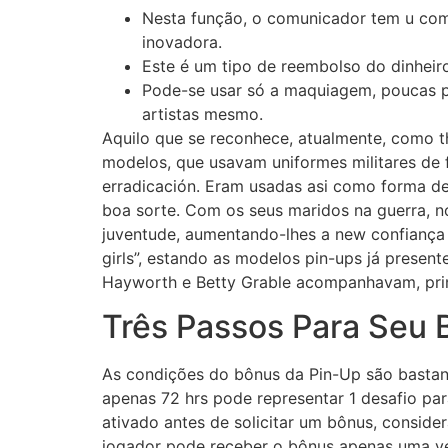
Nesta função, o comunicador tem u comp
inovadora.
Este é um tipo de reembolso do dinheir
Pode-se usar só a maquiagem, poucas p
artistas mesmo.
Aquilo que se reconhece, atualmente, como t
modelos, que usavam uniformes militares de
erradicación. Eram usadas asi como forma de 
boa sorte. Com os seus maridos na guerra, n
juventude, aumentando-lhes a new confiança 
girls”, estando as modelos pin-ups já prese
Hayworth e Betty Grable acompanhavam, prin
Três Passos Para Seu 
As condições do bônus da Pin-Up são bastant
apenas 72 hrs pode representar 1 desafio pa
ativado antes de solicitar um bônus, conside
jogador pode receber o bônus apenas uma ve