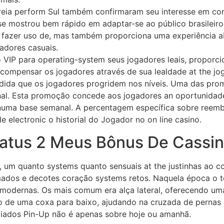
oreia perform Sul também confirmaram seu interesse em co
e mostrou bem rápido em adaptar-se ao público brasileiro
 fazer uso de, mas também proporciona uma experiência abso
adores casuais.
P para operating-system seus jogadores leais, proporcion
compensar os jogadores através de sua lealdade at the jog
edida que os jogadores progridem nos níveis. Uma das pro
nal. Esta promoção concede aos jogadores an oportunida
a numa base semanal. A percentagem específica sobre reem
 electronic o historial do Jogador no on line casino.
tatus 2 Meus Bônus De Cassi
 um quanto systems quanto sensuais at the justinhas ao co
mados e decotes coração systems retos. Naquela época o t
 modernas. Os mais comum era alça lateral, oferecendo um
de uma coxa para baixo, ajudando na cruzada de pernas 
liados Pin-Up não é apenas sobre hoje ou amanhã.