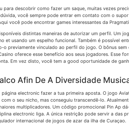
u para descobrir como fazer um saque, muitas vezes prec
a dúvida, você sempre pode entrar em contato com o supor
Aqui você pode encontrar games interessantes da Pragmati
isponíveis distintas maneiras de autorizar um perfil. Um j
ino et usando um espelho funcional. Também é possível ent
ndo-o previamente vinculado ao perfil do jogo. O bônus se
 Casino oferece esse benefício aos seus jogadores. Esse f
nta. Em vez disto, você tem a good oportunidade de ganha
Palco Afin De A Diversidade Musica
 página electronic fazer a tua primeira aposta. O jogo Avi
s com o seu nicho, mas conseguiu transcendê-lo. Atualmen
iores multiplicadores. Um código promocional Pin Ap dá-
plina electronic liga. A única restrição pode servir a das 
gulador internacional de jogos de azar da ilha de Curaçao.