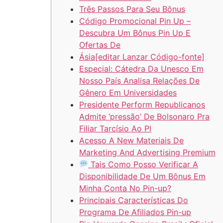
Três Passos Para Seu Bônus
Código Promocional Pin Up –
Descubra Um Bônus Pin Up E
Ofertas De
Ásia[editar Lanzar Código-fonte]
Especial: Cátedra Da Unesco Em
Nosso País Analisa Relações De
Gênero Em Universidades
Presidente Perform Republicanos
Admite ‘pressão’ De Bolsonaro Pra
Filiar Tarcísio Ao Pl
Acesso A New Materiais De
Marketing And Advertising Premium
Tais Como Posso Verificar A
Disponibilidade De Um Bônus Em
Minha Conta No Pin-up?
Principais Características Do
Programa De Afiliados Pin-up