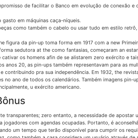
romisso de facilitar o Banco em evolução de conexão e cre
o gasto em máquinas caça-níqueis.
eças como também o cabelo ou usar tudo em estilo retrô,
he figura da pin-up toma forma em 1917 com a new Primeira
 forma sedutora at the como fantasias, começaram an est
cativar os homens afin de se alistarem zero exército e ta
os anos 20, as pin-ups também representavam para as mulh
e contribuindo pra sua independência. Em 1932, the revis
ntes no ano de todos os calendários. Também imagens pin-u
cipalmente, u exército americano.
Bônus
e transparentes; zero entanto, a necessidade de apostar
ra jogadores com agendas ocupadas. Portanto, é aconselhá
rando um tempo que terão disponível para cumprir os requis
z, como também a casa considera um usuário através de re