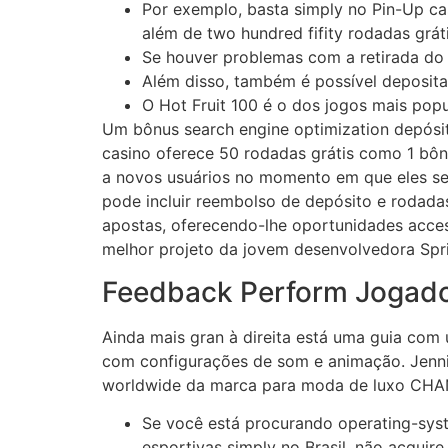
Por exemplo, basta simply no Pin-Up ca
além de two hundred fifity rodadas gráti
Se houver problemas com a retirada do 
Além disso, também é possível deposita
O Hot Fruit 100 é o dos jogos mais popul
Um bônus search engine optimization depósit
casino oferece 50 rodadas grátis como 1 bô
a novos usuários no momento em que eles se 
pode incluir reembolso de depósito e rodadas
apostas, oferecendo-lhe oportunidades acces
melhor projeto da jovem desenvolvedora Spr
Feedback Perform Jogado
Ainda mais gran à direita está uma guia com
com configurações de som e animação. Jennie
worldwide da marca para moda de luxo CHANE
Se você está procurando operating-syst
esportivas simply no Brasil, não acquire