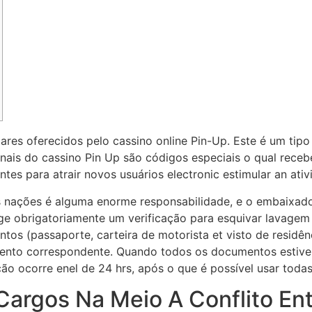
res oferecidos pelo cassino online Pin-Up. Este é um tip
ais do cassino Pin Up são códigos especiais o qual recebe
ntes para atrair novos usuários electronic estimular an at
as nações é alguma enorme responsabilidade, e o embaixad
ge obrigatoriamente um verificação para esquivar lavagem 
tos (passaporte, carteira de motorista et visto de residênc
ento correspondente. Quando todos os documentos estiver
o ocorre enel de 24 hrs, após o que é possível usar todas
rgos Na Meio A Conflito Ent