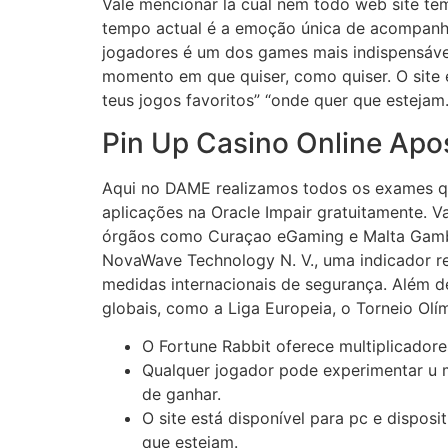
Vale mencionar la cual nem todo web site te
tempo actual é a emoção única de acompanhar
jogadores é um dos games mais indispensáveis
momento em que quiser, como quiser. O site 
teus jogos favoritos” “onde quer que estejam
Pin Up Casino Online Apo
Aqui no DAME realizamos todos os exames qu
aplicações na Oracle Impair gratuitamente. V
órgãos como Curaçao eGaming e Malta Gambli
NovaWave Technology N. V., uma indicador r
medidas internacionais de segurança. Além de
globais, como a Liga Europeia, o Torneio Ol
O Fortune Rabbit oferece multiplicadore
Qualquer jogador pode experimentar u 
de ganhar.
O site está disponível para pc e dispos
que estejam.