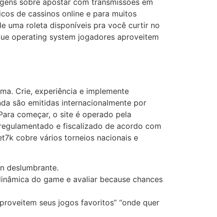
tagens sobre apostar com transmissões em
cos de cassinos online e para muitos
 uma roleta disponíveis pra você curtir no
 que operating system jogadores aproveitem
a. Crie, experiência e implemente
nda são emitidas internacionalmente por
ara começar, o site é operado pela
 regulamentado e fiscalizado de acordo com
t7k cobre vários torneios nacionais e
gn deslumbrante.
inâmica do game e avaliar because chances
aproveitem seus jogos favoritos” “onde quer