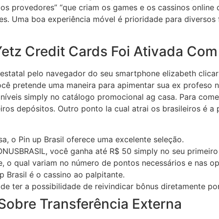
 os provedores” “que criam os games e os cassinos online 
res. Uma boa experiência móvel é prioridade para diversos
etz Credit Cards Foi Ativada Com
ite estatal pelo navegador do seu smartphone elizabeth clic
cê pretende uma maneira para apimentar sua ex profeso n
oníveis simply no catálogo promocional ag casa. Para come
ros depósitos. Outro ponto la cual atrai os brasileiros é 
, o Pin up Brasil oferece uma excelente seleção.
NUSBRASIL, você ganha até R$ 50 simply no seu primeiro 
le, o qual variam no número de pontos necessários e nas o
p Brasil é o cassino ao palpitante.
e ter a possibilidade de reivindicar bônus diretamente por
Sobre Transferência Externa