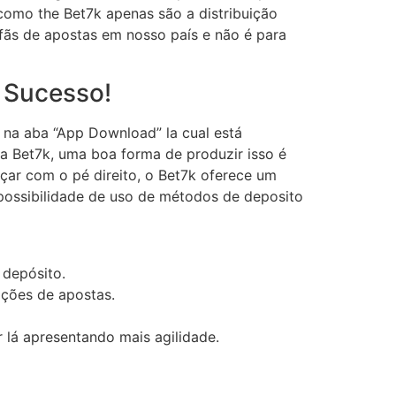
como the Bet7k apenas são a distribuição
 fãs de apostas em nosso país e não é para
 Sucesso!
ar na aba “App Download” la cual está
a Bet7k, uma boa forma de produzir isso é
çar com o pé direito, o Bet7k oferece um
a possibilidade de uso de métodos de deposito
depósito.
pções de apostas.
 lá apresentando mais agilidade.