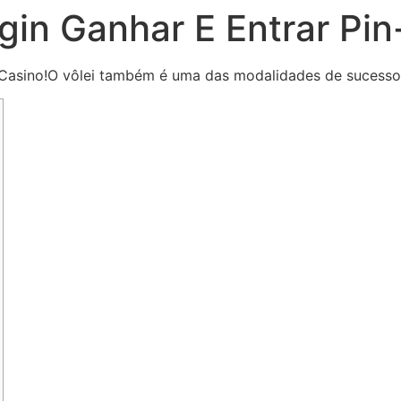
gin Ganhar E Entrar Pin
Casino!
O vôlei também é uma das modalidades de sucesso 