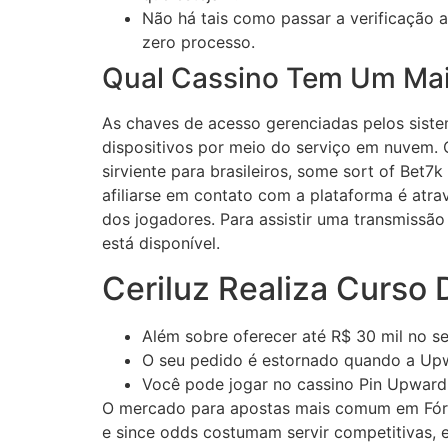
Não há tais como passar a verificação 
zero processo.
Qual Cassino Tem Um Mai
As chaves de acesso gerenciadas pelos sist
dispositivos por meio do serviço em nuvem. O 
sirviente para brasileiros, some sort of Bet
afiliarse em contato com a plataforma é atra
dos jogadores. Para assistir uma transmissão
está disponível.
Ceriluz Realiza Curso 
Além sobre oferecer até R$ 30 mil no se
O seu pedido é estornado quando a Upw
Você pode jogar no сassino Pin Upward
O mercado para apostas mais comum em Fórmu
e since odds costumam servir competitivas, 