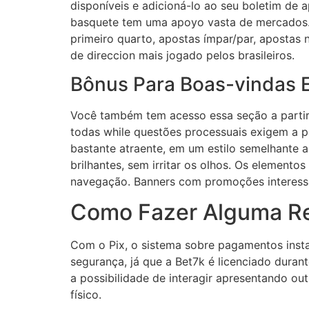
disponíveis e adicioná-lo ao seu boletim de
basquete tem uma apoyo vasta de mercados. 
primeiro quarto, apostas ímpar/par, apostas
de direccion mais jogado pelos brasileiros.
Bônus Para Boas-vindas E
Você também tem acesso essa seção a partir d
todas while questões processuais exigem a pa
bastante atraente, em um estilo semelhante
brilhantes, sem irritar os olhos. Os elemento
navegação. Banners com promoções interessan
Como Fazer Alguma Re
Com o Pix, o sistema sobre pagamentos instan
segurança, já que a Bet7k é licenciado durant
a possibilidade de interagir apresentando ou
físico.