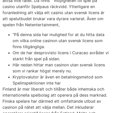
alltså inte fallet. Då finns” “möjligheten till spel på
casino utanför Spelpaus räckvidd. Ytterligare en
foranledning att välja ett casino utan svensk licens är
att spelutbudet brukar vara dyrare varierat. Även om
spelen från Netentertainment,
“På denna sida har mulighed for at du hitta data
om vilka online casinon utan svensk licens som
finns tillgängliga.
Om de har desprovisto licens i Curacao avråder vi
starkt från spel på sidan.
Här nedan hittar man casinon utan svensk licens
som vi rankar högst merely nu.
Kryptovalutor är även en betalningsmetod som
Spelinspektionen inte har
Finland är mer liberalt och tillåter både inhemska och
internationella spelbolag att operera på dess marknad.
Finska spelare har därmed ett omfattande utbud av
casinon på nätet att välja mellan. Det inkluderar