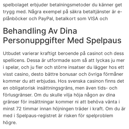
spelbolaget erbjuder betalningsmetoder du känner get
trygg med. Några exempel på säkra betaltjänster är e-
plånböcker och PayPal, betalkort som VISA och
Behandling Av Dina
Personuppgifter Med Spelpaus
Utbudet varierar kraftigt beroende på casinot och dess
spellicens. Dessa är utformade som så att lyckas ju mer
i spelar, och ju fler och större insatser du lägger hos ett
visst casino, desto bättre bonusar och övriga förmåner
kommer du att erbjudas. Hos svenska casinon finns det
en obligatorisk insättningsgräns, men även tids- och
förlusgränser. Om du skulle vilja höja någon av dina
gränser för insättningar kommer ni att behöva vänta i
minst 72 timmar innan höjningen träder i kraft. Om du är
med i Spelpaus-registret är risken för spelproblem
högre.