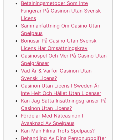
Betalningsmetoder Som Inte
Fungerar På Casinon Utan Svensk
Licens
Sammanfattning Om Casino Utan
Spelpaus
Bonusar På Casino Utan Svensk
Licens Har Omsättningskrav
Casinospel Och Mer På Casino Utan
Spelgränser
Vad Är & Varför Casinon Utan
Svensk Licens?
Casinon Utan Licens I Sweden Är
Inte Helt Och Hållet Utan Licenser
Kan Jag Sätta Insättningsgränser På
Casinon Utan Licens?
Fördelar Med Nätcasinon I
Avsaknad Av Spelpaus
Kan Man Filma Trots Spelpaus?
Behandling Av Dina Personuppgifter