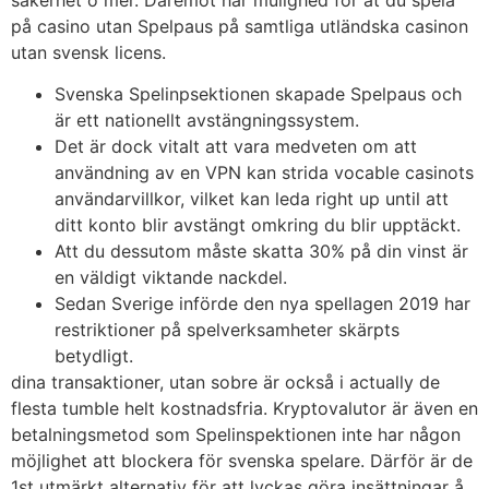
säkerhet o mer. Däremot har mulighed for at du spela
på casino utan Spelpaus på samtliga utländska casinon
utan svensk licens.
Svenska Spelinpsektionen skapade Spelpaus och
är ett nationellt avstängningssystem.
Det är dock vitalt att vara medveten om att
användning av en VPN kan strida vocable casinots
användarvillkor, vilket kan leda right up until att
ditt konto blir avstängt omkring du blir upptäckt.
Att du dessutom måste skatta 30% på din vinst är
en väldigt viktande nackdel.
Sedan Sverige införde den nya spellagen 2019 har
restriktioner på spelverksamheter skärpts
betydligt.
dina transaktioner, utan sobre är också i actually de
flesta tumble helt kostnadsfria. Kryptovalutor är även en
betalningsmetod som Spelinspektionen inte har någon
möjlighet att blockera för svenska spelare. Därför är de
1st utmärkt alternativ för att lyckas göra insättningar å