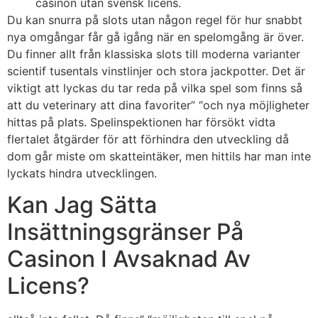
casinon utan svensk licens.
Du kan snurra på slots utan någon regel för hur snabbt
nya omgångar får gå igång när en spelomgång är över.
Du finner allt från klassiska slots till moderna varianter
scientif tusentals vinstlinjer och stora jackpotter. Det är
viktigt att lyckas du tar reda på vilka spel som finns så
att du veterinary att dina favoriter” “och nya möjligheter
hittas på plats. Spelinspektionen har försökt vidta
flertalet åtgärder för att förhindra den utveckling då
dom går miste om skatteintäker, men hittils har man inte
lyckats hindra utvecklingen.
Kan Jag Sätta
Insättningsgränser På
Casinon I Avsaknad Av
Licens?