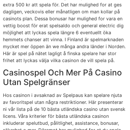
extra 500 kr att spela för. Det har mulighed for at ges
dagligen, veckovis eller månatligen om man kollar på
casinots plan. Dessa bonusar har mulighed for vara en
vettig boost för erat spelsaldo och general electric dig
möjlighet att lyckas spela längre 6 eventuellt öka
hemmets chanser att vinna. I Finland är spelmarknaden
mycket mer öppen än we många andra länder i Norden.
Här är spel på nätet lagligt å finska spelare har stor
frihet att lyckas välja vilka casinon de vill spela på.
Casinospel Och Mer På Casino
Utan Spelgränser
Hos casinon i avsaknad av Spelpaus kan spelare njuta
av favoritspel utan några restriktioner. Här presenterar
ni vår lista på de 10 bästa utländska casino utan svensk
licens. Våra kriterier för bästa utländska casinon
inkluderar spelutbud, pålitlighet, assistance, bonusar,