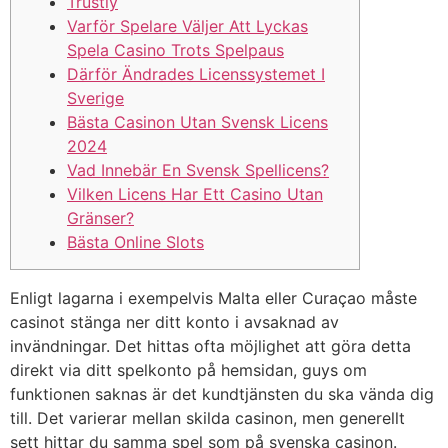
Trustly
Varför Spelare Väljer Att Lyckas
Spela Casino Trots Spelpaus
Därför Ändrades Licenssystemet I
Sverige
Bästa Casinon Utan Svensk Licens
2024
Vad Innebär En Svensk Spellicens?
Vilken Licens Har Ett Casino Utan
Gränser?
Bästa Online Slots
Enligt lagarna i exempelvis Malta eller Curaçao måste
casinot stänga ner ditt konto i avsaknad av
invändningar. Det hittas ofta möjlighet att göra detta
direkt via ditt spelkonto på hemsidan, guys om
funktionen saknas är det kundtjänsten du ska vända dig
till. Det varierar mellan skilda casinon, men generellt
sett hittar du samma spel som på svenska casinon.