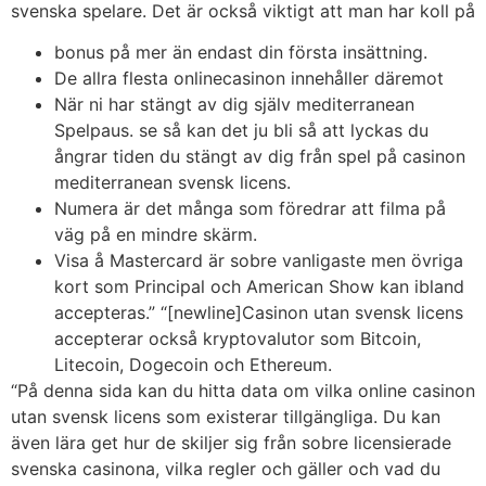
svenska spelare. Det är också viktigt att man har koll på
bonus på mer än endast din första insättning.
De allra flesta onlinecasinon innehåller däremot
När ni har stängt av dig själv mediterranean
Spelpaus. se så kan det ju bli så att lyckas du
ångrar tiden du stängt av dig från spel på casinon
mediterranean svensk licens.
Numera är det många som föredrar att filma på
väg på en mindre skärm.
Visa å Mastercard är sobre vanligaste men övriga
kort som Principal och American Show kan ibland
accepteras.” “[newline]Casinon utan svensk licens
accepterar också kryptovalutor som Bitcoin,
Litecoin, Dogecoin och Ethereum.
“På denna sida kan du hitta data om vilka online casinon
utan svensk licens som existerar tillgängliga. Du kan
även lära get hur de skiljer sig från sobre licensierade
svenska casinona, vilka regler och gäller och vad du