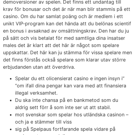
demoversioner av spelen. Det finns ett undantag till
krav för bonusar och det är när man blir stammis på ett
casino. Om du har samlat poäng och är medlem i ett
unikt VIP-program kan det hända att du belönas scientif
en bonus i avsaknad av omsättningskrav. Den har du ju
på sätt och vis betalat för med samtliga dina insatser
males det är klart att det här är något som spelare
uppskattar. Det här kan ju stämma för vissa spelare men
det finns förstås också spelare som klarar utav större
erbjudanden utan att överdriva.
Spelar du ett olicensierat casino e ingen insyn i”
“om ifall dina pengar kan vara med att finansiera
illegal verksamhet.
Du ska inte chansa på en bankmetod som du
aldrig sett förr å som inte ser ut att stabil.
mot svenskar som spelar hos utländska casinon –
och ja e stämmer till viss
sig på Spelpaus fortfarande spela vidare på