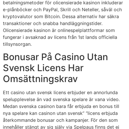
betalningsmetoder för olicensierade kasinon inkluderar
e-plånböcker och PayPal, Skrill och Neteller, såväl och
kryptovalutor som Bitcoin. Dessa alternativ har säkra
transaktioner och snabba handläggningstider.
Olicensierade kasinon är onlinespelplattformar som
fungerar i avsaknad av licens från 1st lands officiella
tillsynsorgan.
Bonusar På Casino Utan
Svensk Licens Har
Omsättningskrav
Ett casino utan svensk licens erbjuder en annorlunda
spelupplevelse än vad svenska spelare är vana video.
Medan svenska casinon bara får erbjuda en bonus till
nya spelare kan casinon utan svensk” “licens erbjuda
återkommande bonusar och kampanjer. För den som
innehåller stängt av sig själv via Spelpaus finns det ej