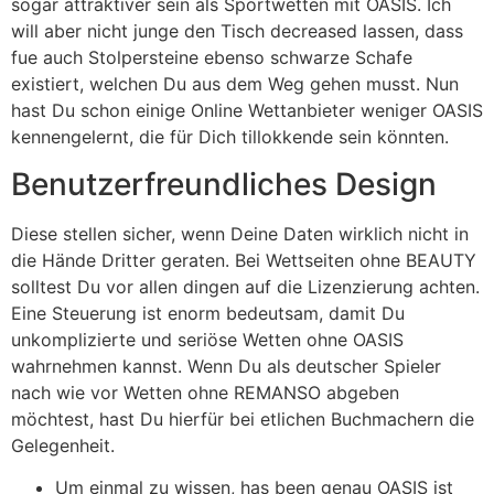
sogar attraktiver sein als Sportwetten mit OASIS. Ich
will aber nicht junge den Tisch decreased lassen, dass
fue auch Stolpersteine ebenso schwarze Schafe
existiert, welchen Du aus dem Weg gehen musst. Nun
hast Du schon einige Online Wettanbieter weniger OASIS
kennengelernt, die für Dich tillokkende sein könnten.
Benutzerfreundliches Design
Diese stellen sicher, wenn Deine Daten wirklich nicht in
die Hände Dritter geraten. Bei Wettseiten ohne BEAUTY
solltest Du vor allen dingen auf die Lizenzierung achten.
Eine Steuerung ist enorm bedeutsam, damit Du
unkomplizierte und seriöse Wetten ohne OASIS
wahrnehmen kannst. Wenn Du als deutscher Spieler
nach wie vor Wetten ohne REMANSO abgeben
möchtest, hast Du hierfür bei etlichen Buchmachern die
Gelegenheit.
Um einmal zu wissen, has been genau OASIS ist