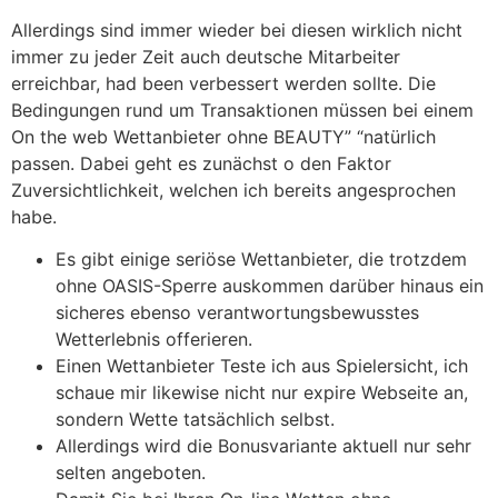
Allerdings sind immer wieder bei diesen wirklich nicht
immer zu jeder Zeit auch deutsche Mitarbeiter
erreichbar, had been verbessert werden sollte. Die
Bedingungen rund um Transaktionen müssen bei einem
On the web Wettanbieter ohne BEAUTY” “natürlich
passen. Dabei geht es zunächst o den Faktor
Zuversichtlichkeit, welchen ich bereits angesprochen
habe.
Es gibt einige seriöse Wettanbieter, die trotzdem
ohne OASIS-Sperre auskommen darüber hinaus ein
sicheres ebenso verantwortungsbewusstes
Wetterlebnis offerieren.
Einen Wettanbieter Teste ich aus Spielersicht, ich
schaue mir likewise nicht nur expire Webseite an,
sondern Wette tatsächlich selbst.
Allerdings wird die Bonusvariante aktuell nur sehr
selten angeboten.