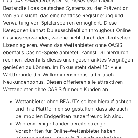
Das OASIS-Melderegister ist dieses essenzieller
Bestandteil des deutschen Systems zu der Prävention
von Spielsucht, das eine nahtlose Registrierung und
Verwaltung von Spielersperren ermöglicht. Diese
Kategorien kannst Du ausschließlich throughout Online
Casinos verwenden, welche nicht durch der deutschen
Lizenz agieren. Wenn das Wettanbieter ohne OASIS
ebenfalls Casino-Spiele anbietet, kannst Du hierdurch
rechnen, ebenfalls dieses uneingeschränktes Vergnügen
genießen zu können. Im Fokus steht dabei für viele
Wettfreunde der Willkommensbonus, oder auch
Neukundenbonus. Diesen offerieren alle attraktiven
Wettanbieter ohne OASIS für neue Kunden an.
Wettanbieter ohne BEAUTY sollten hierauf achten
und ihre Plattformen so gestalten, dass sie auch
bei mobilen Endgeräten nutzerfreundlich sind.
Während einige Länder bereits strenge
Vorschriften für Online-Wettanbieter haben,