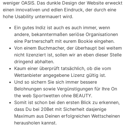
weniger OASIS. Das dunkle Design der Website erweckt
einen innovativen und edlen Eindruck, der durch eine
hohe Usability untermauert wird.
Ein gutes Indiz ist auch es auch immer, wenn
andere, bekanntermaßen seriöse Organisationen
eine Partnerschaft mit eurem Bookie eingehen.
Von einem Buchmacher, der überhaupt bei weitem
nicht lizenziert ist, sollen wir an eben dieser Stelle
dringend abhalten.
Kaum einer überprüft tatsächlich, ob die vom
Wettanbieter angegebene Lizenz gültig ist.
Und so sichern Sie sich immer bessere
Belohnungen sowie Vergünstigungen für Ihre On
the web Sportwetten ohne BEAUTY.
Somit ist schon bei den ersten Blick zu erkennen,
dass Du bei 20Bet mit Sicherheit dasjenige
Maximum aus Deinen erfolgreichen Wettscheinen
herausholen kannst.