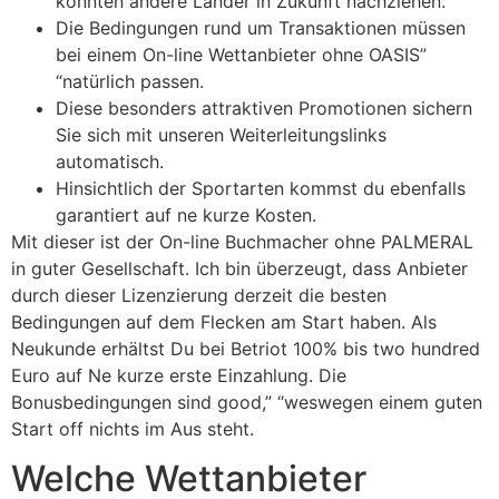
könnten andere Länder in Zukunft nachziehen.
Die Bedingungen rund um Transaktionen müssen
bei einem On-line Wettanbieter ohne OASIS”
“natürlich passen.
Diese besonders attraktiven Promotionen sichern
Sie sich mit unseren Weiterleitungslinks
automatisch.
Hinsichtlich der Sportarten kommst du ebenfalls
garantiert auf ne kurze Kosten.
Mit dieser ist der On-line Buchmacher ohne PALMERAL
in guter Gesellschaft. Ich bin überzeugt, dass Anbieter
durch dieser Lizenzierung derzeit die besten
Bedingungen auf dem Flecken am Start haben. Als
Neukunde erhältst Du bei Betriot 100% bis two hundred
Euro auf Ne kurze erste Einzahlung. Die
Bonusbedingungen sind good,” “weswegen einem guten
Start off nichts im Aus steht.
Welche Wettanbieter