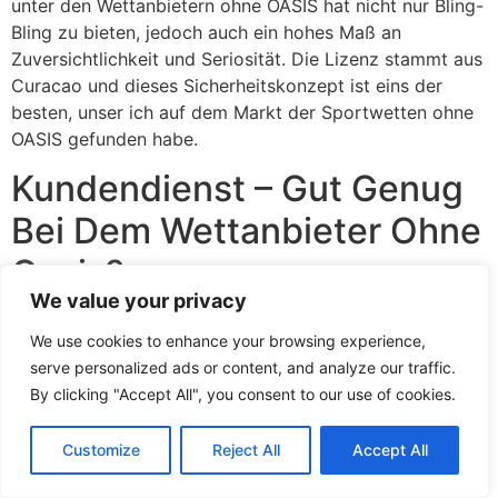
unter den Wettanbietern ohne OASIS hat nicht nur Bling-
Bling zu bieten, jedoch auch ein hohes Maß an
Zuversichtlichkeit und Seriosität. Die Lizenz stammt aus
Curacao und dieses Sicherheitskonzept ist eins der
besten, unser ich auf dem Markt der Sportwetten ohne
OASIS gefunden habe.
Kundendienst – Gut Genug
Bei Dem Wettanbieter Ohne
Oasis?
We value your privacy
Wer sich für einen Wettanbieter abgerechnet OASIS-
We use cookies to enhance your browsing experience,
Sperre entscheidet, sollte jedoch auch überdenken, dass
serve personalized ads or content, and analyze our traffic.
dies nie und nimmer bedeutet, dass person sich nicht a
By clicking "Accept All", you consent to our use of cookies.
good verantwortungsvolles Spielen anhalten sollte. Es
ist natürlich wichtig, sich Limitations zu setzen sowie
Customize
Reject All
Accept All
verantwortungsvoll mit dem eigenen Spielverhalten
umzugehen. Insgesamt gibt ha sido einige wenige