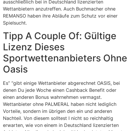
ausschließlich bei in Deutschland lizenzierten
Wettanbietern anzutreffen. Auch Buchmacher ohne
REMANSO haben ihre Abläufe zum Schutz vor einer
Spielsucht.
Tipp A Couple Of: Gültige
Lizenz Dieses
Sportwettenanbieters Ohne
Oasis
Es” “gibt einige Wettanbieter abgerechnet OASIS, bei
denen Du jede Woche einen Cashback Benefit oder
einen anderen Bonus wahrnehmen vermagst.
Wettanbieter ohne PALMERAL haben nicht lediglich
Vorteile, sondern im übrigen den ein und anderen
Nachteil. Von diesem solltest I nicht so reichhaltig
erwarten, wie von einem in Deutschland lizenzierten