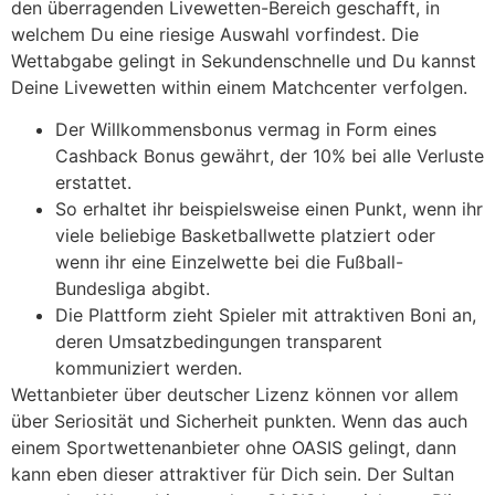
den überragenden Livewetten-Bereich geschafft, in
welchem Du eine riesige Auswahl vorfindest. Die
Wettabgabe gelingt in Sekundenschnelle und Du kannst
Deine Livewetten within einem Matchcenter verfolgen.
Der Willkommensbonus vermag in Form eines
Cashback Bonus gewährt, der 10% bei alle Verluste
erstattet.
So erhaltet ihr beispielsweise einen Punkt, wenn ihr
viele beliebige Basketballwette platziert oder
wenn ihr eine Einzelwette bei die Fußball-
Bundesliga abgibt.
Die Plattform zieht Spieler mit attraktiven Boni an,
deren Umsatzbedingungen transparent
kommuniziert werden.
Wettanbieter über deutscher Lizenz können vor allem
über Seriosität und Sicherheit punkten. Wenn das auch
einem Sportwettenanbieter ohne OASIS gelingt, dann
kann eben dieser attraktiver für Dich sein. Der Sultan