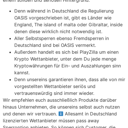
Denn während in Deutschland die Regulierung
OASIS vorgeschrieben ist, gibt es Länder wie
England, The island of malta oder Gibraltar, inside
denen diese wirklich nicht notwendig ist.
Aller Selbstsperren ebenso Fremdsperren in
Deutschland sind bei OASIS vermerkt.
Außerdem handelt es sich bei PlayZilla um einen
Krypto Wettanbieter, unter dem Du jede menge
Kryptowährungen für Ein- und Auszahlungen sinn
kannst.
Denn unsereins garantieren ihnen, dass alle von mir
vorgestellten Wettanbieter seriös und
vertrauenswürdig sind immer wieder.
Wir empfehlen euch ausschließlich Produkte darüber
hinaus Unternehmen, die unsereins selbst auch nutzen
und denen wir vertrauen.
Allesamt in Deutschland
lizenzierten Wettanbieter müssen pass away
Sperroption anbieten. So können sich Customer, die