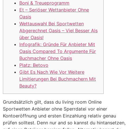
Boni & Treueprogramm
Et – Seriöser Wettanbieter Ohne
Oasis
Wettauswahl Bei Sportwetten
Abgerechnet Oasis – Viel Besser Als
über Oasis!
Infografik: Gründe Für Anbieter Mit
Oasis Compared To Argumente Für
Buchmacher Ohne Oasis
Platz: Betovo
Gibt Es Nach Wie Vor Weitere
Limitierungen Bei Buchmachern Mit
Beauty?
Grundsätzlich gilt, dass du living room Online
Sportwetten Anbieter ohne Sperrdatei vor einer
Kontoeröffnung und ersten Einzahlung relativ genau
prüfen solltest. Denn nur and so kannst du hintansetzen,