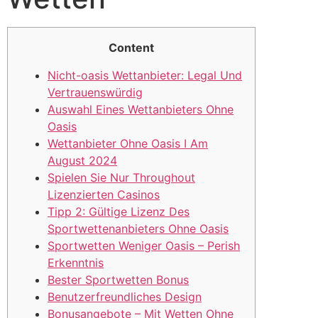
Content
Nicht-oasis Wettanbieter: Legal Und
Vertrauenswürdig
Auswahl Eines Wettanbieters Ohne
Oasis
Wettanbieter Ohne Oasis I Am
August 2024
Spielen Sie Nur Throughout
Lizenzierten Casinos
Tipp 2: Gültige Lizenz Des
Sportwettenanbieters Ohne Oasis
Sportwetten Weniger Oasis – Perish
Erkenntnis
Bester Sportwetten Bonus
Benutzerfreundliches Design
Bonusangebote – Mit Wetten Ohne