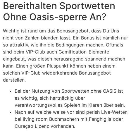
Bereithalten Sportwetten
Ohne Oasis-sperre An?
Wichtig ist rund um das Bonusangebot, dass Du Uns
nicht von Zahlen blenden lässt. Ein Bonus ist nämlich nur
so attraktiv, wie ihn die Bedingungen machen. Oftmals
sind beim VIP-Club auch Gamification-Elemente
eingebaut, was diesen herausragend spannend machen
kann. Einen großen Pluspunkt können neben einem
solchen VIP-Club wiederkehrende Bonusangebot
darstellen.
Bei der Nutzung von Sportwetten ohne OASIS ist
es wichtig, sich hartnäckig über
verantwortungsvolles Spielen im Klaren über sein.
Nach auf welche weise vor sind perish Live-Wetten
bei living room Buchmachern mit Fanghiglia oder
Curaçao Lizenz vorhanden.