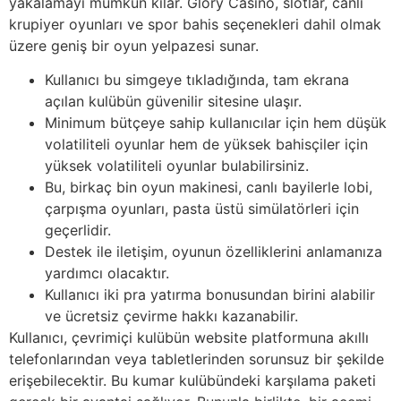
yakalamayı mümkün kılar. Glory Casino, slotlar, canlı
krupiyer oyunları ve spor bahis seçenekleri dahil olmak
üzere geniş bir oyun yelpazesi sunar.
Kullanıcı bu simgeye tıkladığında, tam ekrana
açılan kulübün güvenilir sitesine ulaşır.
Minimum bütçeye sahip kullanıcılar için hem düşük
volatiliteli oyunlar hem de yüksek bahisçiler için
yüksek volatiliteli oyunlar bulabilirsiniz.
Bu, birkaç bin oyun makinesi, canlı bayilerle lobi,
çarpışma oyunları, pasta üstü simülatörleri için
geçerlidir.
Destek ile iletişim, oyunun özelliklerini anlamanıza
yardımcı olacaktır.
Kullanıcı iki pra yatırma bonusundan birini alabilir
ve ücretsiz çevirme hakkı kazanabilir.
Kullanıcı, çevrimiçi kulübün website platformuna akıllı
telefonlarından veya tabletlerinden sorunsuz bir şekilde
erişebilecektir. Bu kumar kulübündeki karşılama paketi