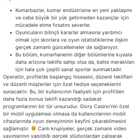
Kumarbazlar, kumar endüstrisine en yeni yaklaşımı
ve cebe büyük bir yük getirmeden kazançlar için
mücadele etme fırsatını severler.
Oyuncuların bilinçli kararlar almasına yardımcı
olmak için skorlara ve oyun istatistiklerine ilişkin
gerçek zamanlı güncellemeler de sağlanıyor.
Bu bölüm, kumarhanenin diğer bölümlerine kıyasla
daha arizona teklife sahip olsa da, bahis meraklıları
için hala çok çeşitli sanal sporlar sunmaktadır.
Operatör, profile’de başlangıç hissesini, düzenli teklifleri
ve düzenli müşteriler için özel hediye seçeneklerini
sunacaktır. Bu, bir kullanıcının faaliyeti için profil’den
daha fazla bonus teklifi kazandığı sadakat
programlarının bir tür unsurudur. Glory Casino’nin özel
bir mobil uygulaması olmasa da kullanıcılarının mobil
cihazlarında oyun deneyiminin keyfini çıkarabilmesini
sağlamıştır.
Canlı krupiyeler, gerçek zamanlı video
yayınlarının yapıldığı gerçek stüdyolardan çalışarak