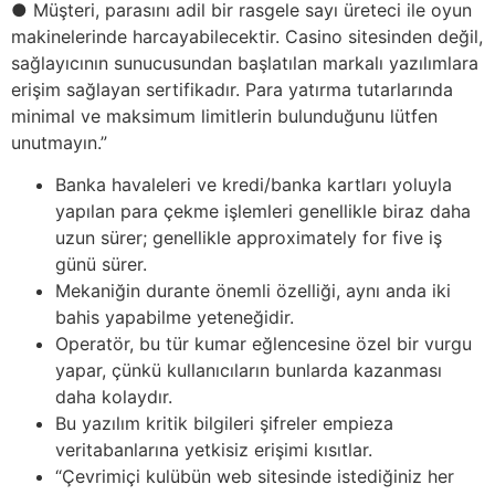
● Müşteri, parasını adil bir rasgele sayı üreteci ile oyun
makinelerinde harcayabilecektir. Casino sitesinden değil,
sağlayıcının sunucusundan başlatılan markalı yazılımlara
erişim sağlayan sertifikadır. Para yatırma tutarlarında
minimal ve maksimum limitlerin bulunduğunu lütfen
unutmayın.”
Banka havaleleri ve kredi/banka kartları yoluyla
yapılan para çekme işlemleri genellikle biraz daha
uzun sürer; genellikle approximately for five iş
günü sürer.
Mekaniğin durante önemli özelliği, aynı anda iki
bahis yapabilme yeteneğidir.
Operatör, bu tür kumar eğlencesine özel bir vurgu
yapar, çünkü kullanıcıların bunlarda kazanması
daha kolaydır.
Bu yazılım kritik bilgileri şifreler empieza
veritabanlarına yetkisiz erişimi kısıtlar.
“Çevrimiçi kulübün web sitesinde istediğiniz her