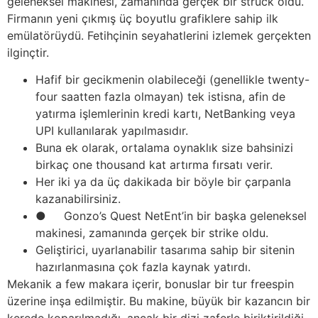
geleneksel makinesi, zamanında gerçek bir struck oldu.
Firmanın yeni çıkmış üç boyutlu grafiklere sahip ilk
emülatörüydü. Fetihçinin seyahatlerini izlemek gerçekten
ilginçtir.
Hafif bir gecikmenin olabileceği (genellikle twenty-
four saatten fazla olmayan) tek istisna, afin de
yatırma işlemlerinin kredi kartı, NetBanking veya
UPI kullanılarak yapılmasıdır.
Buna ek olarak, ortalama oynaklık size bahsinizi
birkaç one thousand kat artırma fırsatı verir.
Her iki ya da üç dakikada bir böyle bir çarpanla
kazanabilirsiniz.
● Gonzo’s Quest NetEnt’in bir başka geleneksel
makinesi, zamanında gerçek bir strike oldu.
Geliştirici, uyarlanabilir tasarıma sahip bir sitenin
hazırlanmasına çok fazla kaynak yatırdı.
Mekanik a few makara içerir, bonuslar bir tur freespin
üzerine inşa edilmiştir. Bu makine, büyük bir kazancın bir