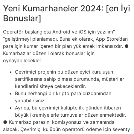
Yeni Kumarhaneler 2024: [en İyi
Bonuslar]
Operatör başlangıçta Android ve iOS için yazılım”
“geliştirmeyi planlamadı. Buna ek olarak, App Store’dan
para için kumar içeren bir plan yüklemek imkansızdır. ●
Kumarbazlar düzenli olarak bonuslar için
oynayabilecekler.
Çevrimiçi projenin bu düzenleyici kuruluşun
sertifikasına sahip olması durumunda, müşteriler
kendilerini siteye çekeceklerdir.
Bunu herhangi bir kripto para cüzdanından
yapabilirsiniz.
Ayrıca, bu çevrimiçi kulüpte ilk günden itibaren
büyük ikramiyelerle turnuvalar düzenlenmektedir.
● Kumarbaz parasını komisyonsuz ve zamanında
alacak. Çevrimiçi kulübün operatörü ödeme için seventy