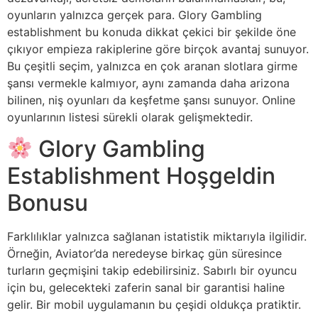
oyunların yalnızca gerçek para. Glory Gambling
establishment bu konuda dikkat çekici bir şekilde öne
çıkıyor empieza rakiplerine göre birçok avantaj sunuyor.
Bu çeşitli seçim, yalnızca en çok aranan slotlara girme
şansı vermekle kalmıyor, aynı zamanda daha arizona
bilinen, niş oyunları da keşfetme şansı sunuyor. Online
oyunlarının listesi sürekli olarak gelişmektedir.
Glory Gambling
Establishment Hoşgeldin
Bonusu
Farklılıklar yalnızca sağlanan istatistik miktarıyla ilgilidir.
Örneğin, Aviator’da neredeyse birkaç gün süresince
turların geçmişini takip edebilirsiniz. Sabırlı bir oyuncu
için bu, gelecekteki zaferin sanal bir garantisi haline
gelir. Bir mobil uygulamanın bu çeşidi oldukça pratiktir.