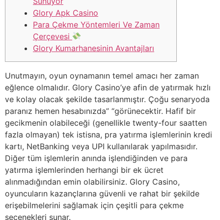
Sunuyor
Glory Apk Casino
Para Çekme Yöntemleri Ve Zaman
Çerçevesi
Glory Kumarhanesinin Avantajları
Unutmayın, oyun oynamanın temel amacı her zaman
eğlence olmalıdır. Glory Casino’ye afin de yatırmak hızlı
ve kolay olacak şekilde tasarlanmıştır. Çoğu senaryoda
paranız hemen hesabınızda” “görünecektir. Hafif bir
gecikmenin olabileceği (genellikle twenty-four saatten
fazla olmayan) tek istisna, pra yatırma işlemlerinin kredi
kartı, NetBanking veya UPI kullanılarak yapılmasıdır.
Diğer tüm işlemlerin anında işlendiğinden ve para
yatırma işlemlerinden herhangi bir ek ücret
alınmadığından emin olabilirsiniz. Glory Casino,
oyuncuların kazançlarına güvenli ve rahat bir şekilde
erişebilmelerini sağlamak için çeşitli para çekme
seçenekleri sunar.