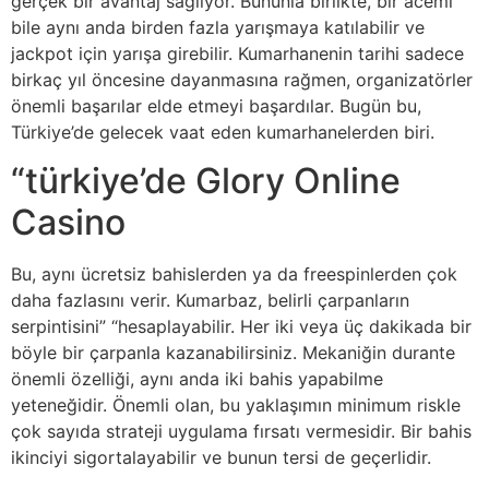
gerçek bir avantaj sağlıyor. Bununla birlikte, bir acemi
bile aynı anda birden fazla yarışmaya katılabilir ve
jackpot için yarışa girebilir. Kumarhanenin tarihi sadece
birkaç yıl öncesine dayanmasına rağmen, organizatörler
önemli başarılar elde etmeyi başardılar. Bugün bu,
Türkiye’de gelecek vaat eden kumarhanelerden biri.
“türkiye’de Glory Online
Casino
Bu, aynı ücretsiz bahislerden ya da freespinlerden çok
daha fazlasını verir. Kumarbaz, belirli çarpanların
serpintisini” “hesaplayabilir. Her iki veya üç dakikada bir
böyle bir çarpanla kazanabilirsiniz. Mekaniğin durante
önemli özelliği, aynı anda iki bahis yapabilme
yeteneğidir. Önemli olan, bu yaklaşımın minimum riskle
çok sayıda strateji uygulama fırsatı vermesidir. Bir bahis
ikinciyi sigortalayabilir ve bunun tersi de geçerlidir.