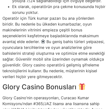
yoluyla 7/24 sağlanabildiği için övgüye değerdir.
Ek olarak, operatörün pra çekme konusunda hiçbir
sorunu yoktur.
Operatör için Türk kumar pazarı bu ana yönlerden
biridir. Bu nedenle bu ülkeden kumarbazlar, oyun
makinelerinin vitrinini empieza çeşitli bonus
seçeneklerini keşfetmeye başladıklarında maksimum
avantaj elde ederler.
Bu geniş bahis türleri yelpazesi,
oyunculara tercihlerine ve oyun analizlerine göre
bahislerini strateji oluşturma ve optimize etme esnekliği
sağlar. Güvenilir mobil site üzerinden oynamak oldukça
güvenlidir. Glory casino operatörü gelişmiş şifreleme
teknolojilerini kullanır. Bu nedenle, müşterinin kişisel
verileri hiçbir yere gitmeyecektir.
Glory Casino Bonusları
Glory Casino’nin operasyonları, Curacao Kumar
Komisyonu’ndan #365/JAZ lisansı ana lisansına sahip